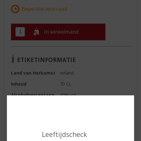
In winkelmand
ETIKETINFORMATIE
Land van Herkomst
Ierland
Inhoud
70 CL
Alcoholpercentage
40% vol
Soort whisky
Blended
Smaaktype Whisky
Mild & Zacht
Leeftijdscheck