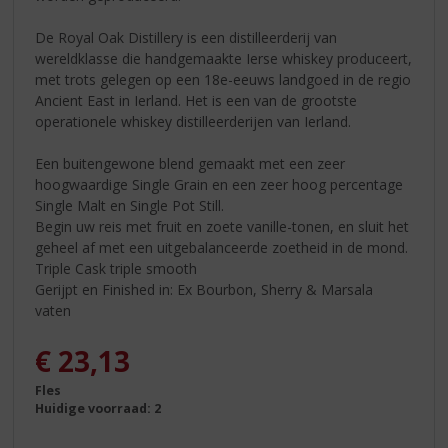
De Royal Oak Distillery is een distilleerderij van
wereldklasse die handgemaakte Ierse whiskey produceert,
met trots gelegen op een 18e-eeuws landgoed in de regio
Ancient East in Ierland. Het is een van de grootste
operationele whiskey distilleerderijen van Ierland.
Een buitengewone blend gemaakt met een zeer
hoogwaardige Single Grain en een zeer hoog percentage
Single Malt en Single Pot Still.
Begin uw reis met fruit en zoete vanille-tonen, en sluit het
geheel af met een uitgebalanceerde zoetheid in de mond.
Triple Cask triple smooth
Gerijpt en Finished in: Ex Bourbon, Sherry & Marsala
vaten
€
23,13
Fles
Huidige voorraad: 2