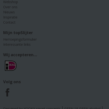
Webshop
Over ons
Nieuws
Inspiratie
Contact
Mijn topSlijter
Herroepingsformulier
Interessante links
Wij accepteren...
Volg ons
F
a
Designed by YOOKY smart concepts
GEEN 18 GEEN alcohol