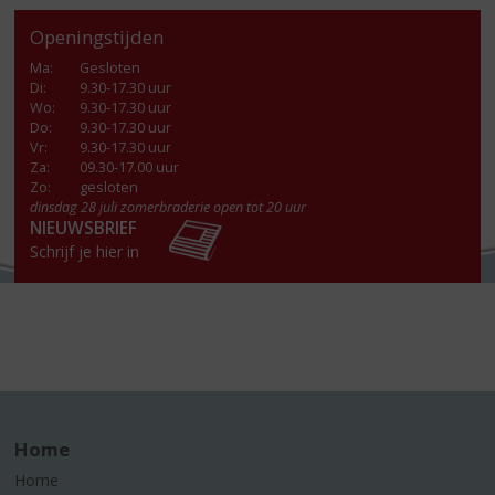
Openingstijden
Ma
:
Gesloten
Di
:
9.30-17.30 uur
Wo
:
9.30-17.30 uur
Do
:
9.30-17.30 uur
Vr
:
9.30-17.30 uur
Za
:
09.30-17.00 uur
Zo:
gesloten
dinsdag 28 juli zomerbraderie open tot 20 uur
NIEUWSBRIEF
Schrijf je hier in
Home
Home