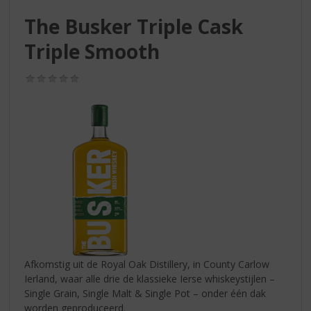
S
p
The Busker Triple Cask
r
Triple Smooth
i
n
g
(0,0
/
n
5)
a
a
r
d
e
n
a
v
i
g
a
Afkomstig uit de Royal Oak Distillery, in County Carlow
t
Ierland, waar alle drie de klassieke Ierse whiskeystijlen –
i
Single Grain, Single Malt & Single Pot – onder één dak
e
worden geproduceerd.