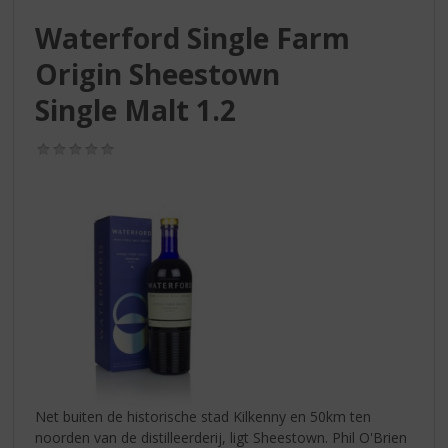
S
p
Waterford Single Farm
r
Origin Sheestown
i
n
Single Malt 1.2
g
n
(0,0
a
/
a
5)
r
d
e
n
a
v
i
g
a
t
i
Net buiten de historische stad Kilkenny en 50km ten
e
noorden van de distilleerderij, ligt Sheestown. Phil O'Brien