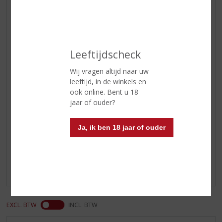
Geur
Moutig, honing, fruitcake, peren,
sherry, cookie dough,
sinaasappelschil en aardse tonen.
Smaak
Kruiden en kruidnagel, daarna
Leeftijdscheck
bloedsinaasappel, honingraat en
tonen van gember.
Wij vragen altijd naar uw
leeftijd, in de winkels en
Afdronk
Lang met een subtiele kruidige
ook online. Bent u 18
hint en prikkelende citrus.
jaar of ouder?
Reviews
Ja, ik ben 18 jaar of ouder
Schrijf een review
Er zijn nog geen reviews geplaatst voor dit product
EXCL. BTW
INCL. BTW