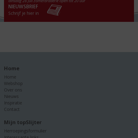
dinsdag 28 juli zomerbraderie open tot 20 uur
NIEUWSBRIEF
Schrijf je hier in
Home
Home
Webshop
Over ons
Nieuws
Inspiratie
Contact
Mijn topSlijter
Herroepingsformulier
Interessante links