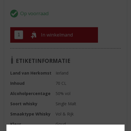
In winkelmand
ETIKETINFORMATIE
Land van Herkomst
Ierland
Inhoud
70 CL
Alcoholpercentage
50% vol
Soort whisky
Single Malt
Smaaktype Whisky
Vol & Rijk
Kleur
Goud