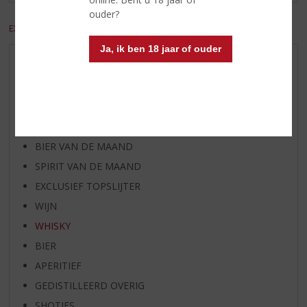
ouder?
EXCL. BTW
INCL. BTW
Ja, ik ben 18 jaar of ouder
AANBIEDINGEN
WIJN VAN DE MAAND
WHISKY VAN DE MAAND
RUM VAN DE MAAND
BIER VAN DE MAAND
SPIRIT VAN DE MAAND
EXCLUSIEF TOPSLIJTER
WIJN
WHISKY
BIER
APERITIEF
GEDISTILLEERD OVERIG
SHOTJES