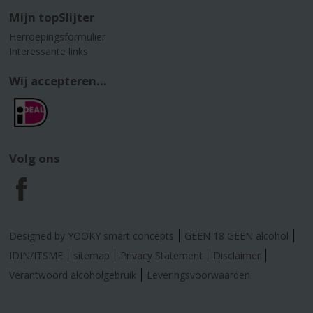
Mijn topSlijter
Herroepingsformulier
Interessante links
Wij accepteren...
Volg ons
F
a
Designed by YOOKY smart concepts
GEEN 18 GEEN alcohol
c
IDIN/ITSME
sitemap
Privacy Statement
Disclaimer
Verantwoord alcoholgebruik
Leveringsvoorwaarden
e