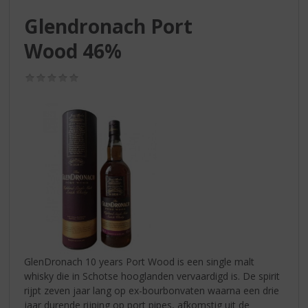
S
p
Glendronach Port
r
Wood 46%
i
n
g
(0,0
/
n
5)
a
a
r
d
e
n
a
v
i
g
a
GlenDronach 10 years Port Wood is een single malt
t
whisky die in Schotse hooglanden vervaardigd is. De spirit
i
rijpt zeven jaar lang op ex-bourbonvaten waarna een drie
e
jaar durende rijping op port pipes, afkomstig uit de