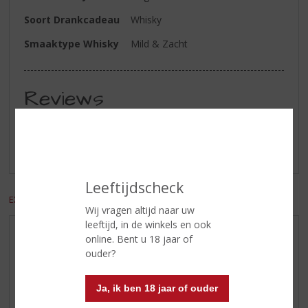
Soort Drankcadeau
Whisky
Smaaktype Whisky
Mild & Zacht
Reviews
Schrijf een review
Er zijn nog geen reviews geplaatst voor dit product
Leeftijdscheck
EXCL. BTW
INCL. BTW
Wij vragen altijd naar uw
leeftijd, in de winkels en ook
AANBIEDINGEN
online. Bent u 18 jaar of
ouder?
WIJN VAN DE MAAND
WHISKY VAN DE MAAND
Ja, ik ben 18 jaar of ouder
RUM VAN DE MAAND