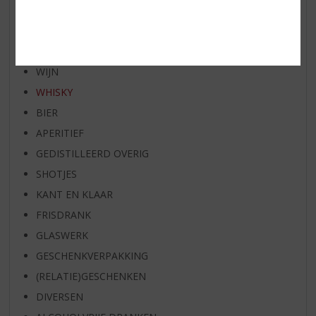
BIER VAN DE MAAND
SPIRIT VAN DE MAAND
EXCLUSIEF TOPSLIJTER
WIJN
WHISKY
BIER
APERITIEF
GEDISTILLEERD OVERIG
SHOTJES
KANT EN KLAAR
FRISDRANK
GLASWERK
GESCHENKVERPAKKING
(RELATIE)GESCHENKEN
DIVERSEN