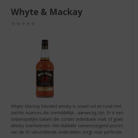
S
p
Whyte & Mackay
r
i
(0,0
n
/
g
5)
n
a
a
r
d
e
n
a
v
i
g
Whyte Mackay blended whisky is zowel vol en rond met
a
zachte nuances die onmiddellijk , aanwezig zijn. Er is een
t
onberispelijke balans die zonder individuele malt of grain
i
whisky overheersen. Het dubbele samenvoegend proces
e
van de 41 verschillende onderdelen zorgt voor perfectie.