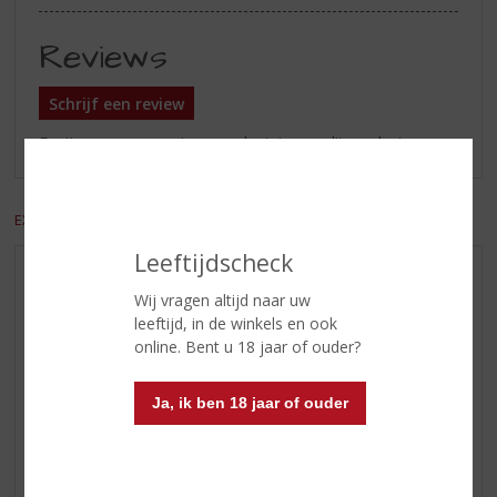
Reviews
Schrijf een review
Er zijn nog geen reviews geplaatst voor dit product
EXCL. BTW
INCL. BTW
Leeftijdscheck
AANBIEDINGEN
Wij vragen altijd naar uw
WIJN VAN DE MAAND
leeftijd, in de winkels en ook
WHISKY VAN DE MAAND
online. Bent u 18 jaar of ouder?
RUM VAN DE MAAND
Ja, ik ben 18 jaar of ouder
BIER VAN DE MAAND
SPIRIT VAN DE MAAND
EXCLUSIEF TOPSLIJTER