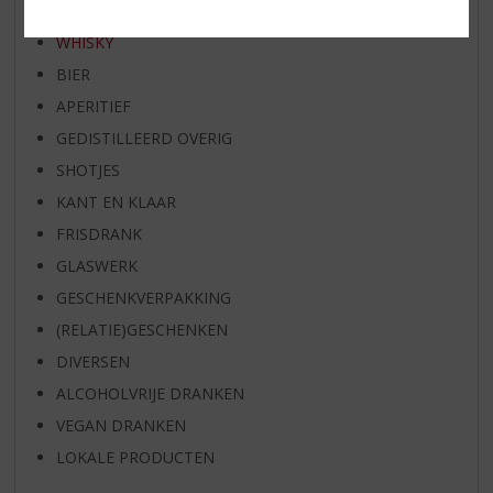
WIJN
WHISKY
BIER
APERITIEF
GEDISTILLEERD OVERIG
SHOTJES
KANT EN KLAAR
FRISDRANK
GLASWERK
GESCHENKVERPAKKING
(RELATIE)GESCHENKEN
DIVERSEN
ALCOHOLVRIJE DRANKEN
VEGAN DRANKEN
LOKALE PRODUCTEN