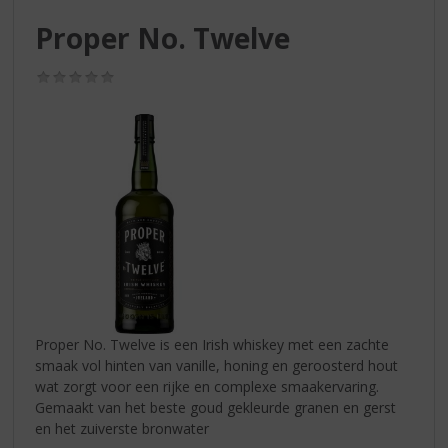
S
p
Proper No. Twelve
r
i
(0,0
n
/
g
5)
n
a
a
r
d
e
n
a
v
i
g
Proper No. Twelve is een Irish whiskey met een zachte
a
smaak vol hinten van vanille, honing en geroosterd hout
t
wat zorgt voor een rijke en complexe smaakervaring.
i
Gemaakt van het beste goud gekleurde granen en gerst
e
en het zuiverste bronwater