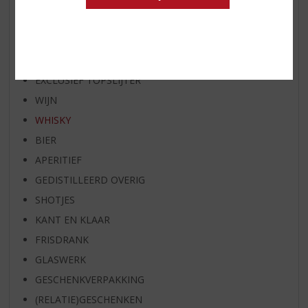
WHISKY VAN DE MAAND
RUM VAN DE MAAND
BIER VAN DE MAAND
SPIRIT VAN DE MAAND
EXCLUSIEF TOPSLIJTER
WIJN
WHISKY
BIER
APERITIEF
GEDISTILLEERD OVERIG
SHOTJES
KANT EN KLAAR
FRISDRANK
GLASWERK
GESCHENKVERPAKKING
(RELATIE)GESCHENKEN