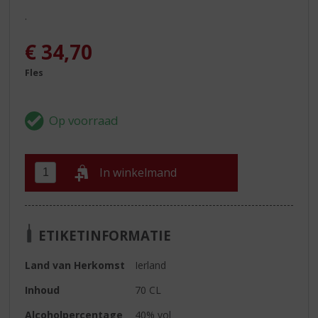
.
€
34,70
Fles
In winkelmand
ETIKETINFORMATIE
Land van Herkomst
Ierland
Inhoud
70 CL
Alcoholpercentage
40% vol