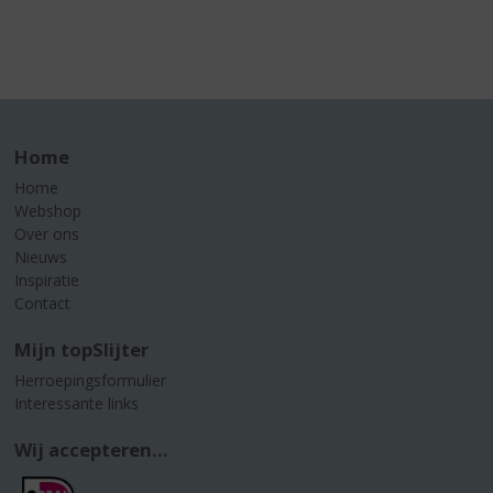
Home
Home
Webshop
Over ons
Nieuws
Inspiratie
Contact
Mijn topSlijter
Herroepingsformulier
Interessante links
Wij accepteren...