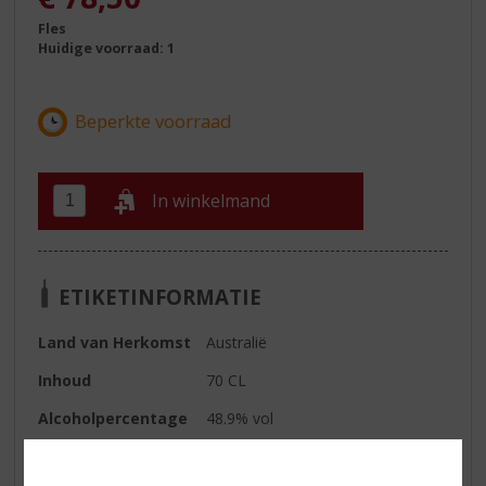
Fles
Huidige voorraad: 1
In winkelmand
ETIKETINFORMATIE
Land van Herkomst
Australië
Inhoud
70 CL
Alcoholpercentage
48.9% vol
Kleur
amber