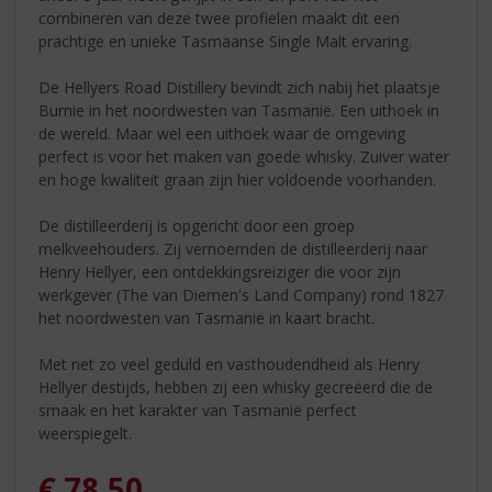
combineren van deze twee profielen maakt dit een
prachtige en unieke Tasmaanse Single Malt ervaring.
De Hellyers Road Distillery bevindt zich nabij het plaatsje
Burnie in het noordwesten van Tasmanië. Een uithoek in
de wereld. Maar wel een uithoek waar de omgeving
perfect is voor het maken van goede whisky. Zuiver water
en hoge kwaliteit graan zijn hier voldoende voorhanden.
De distilleerderij is opgericht door een groep
melkveehouders. Zij vernoemden de distilleerderij naar
Henry Hellyer, een ontdekkingsreiziger die voor zijn
werkgever (The van Diemen's Land Company) rond 1827
het noordwesten van Tasmanië in kaart bracht.
Met net zo veel geduld en vasthoudendheid als Henry
Hellyer destijds, hebben zij een whisky gecreëerd die de
smaak en het karakter van Tasmanië perfect
weerspiegelt.
€
78,50