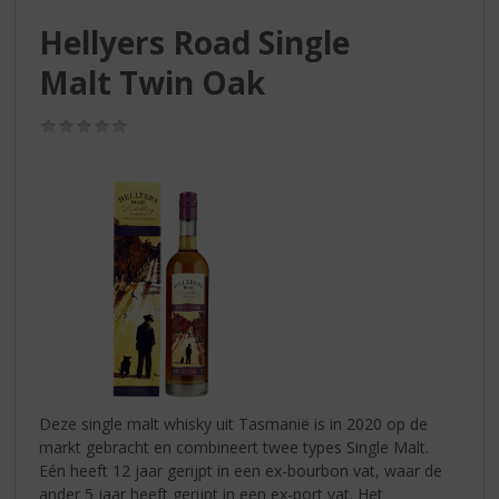
S
p
Hellyers Road Single
r
Malt Twin Oak
i
n
g
(0,0
/
n
5)
a
a
r
d
e
n
a
v
i
g
a
Deze single malt whisky uit Tasmanië is in 2020 op de
t
markt gebracht en combineert twee types Single Malt.
i
Eén heeft 12 jaar gerijpt in een ex-bourbon vat, waar de
e
ander 5 jaar heeft gerijpt in een ex-port vat. Het