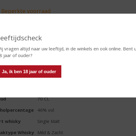
In winkelmand
eeftijdscheck
ij vragen altijd naar uw leeftijd, in de winkels en ook online. Bent 
8 jaar of ouder?
TIKETINFORMATIE
Ja, ik ben 18 jaar of ouder
d van Herkomst
Schotland
io
Hooglanden
oud
70 CL
oholpercentage
46% vol
rt whisky
Single Malt
aktype Whisky
Mild & Zacht