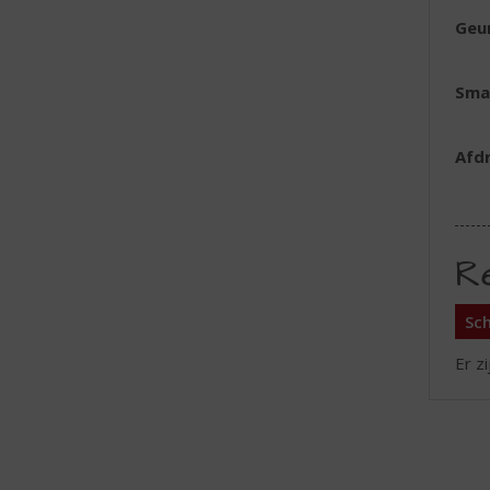
Geu
Sma
Afd
R
Sch
Er z