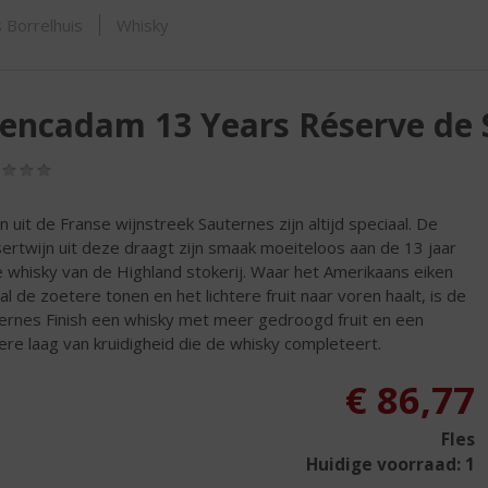
SHOP
 Borrelhuis
Whisky
encadam 13 Years Réserve de 
(0,0
/
5)
n uit de Franse wijnstreek Sauternes zijn altijd speciaal. De
ertwijn uit deze draagt zijn smaak moeiteloos aan de 13 jaar
 whisky van de Highland stokerij. Waar het Amerikaans eiken
al de zoetere tonen en het lichtere fruit naar voren haalt, is de
ernes Finish een whisky met meer gedroogd fruit en een
ere laag van kruidigheid die de whisky completeert.
€
86,77
Fles
Huidige voorraad: 1