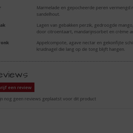
r
Marmelade en gepocheerde peren vermengd met
sandelhout.
ak
Lagen van gebakken perzik, gedroogde mango,
door citroentaart, mandarijnsorbet en crème an
ronk
Appelcompote, agave nectar en gekonfijte schi
kruidnagel die lang op de tong blijft hangen.
eviews
rijf een review
ijn nog geen reviews geplaatst voor dit product