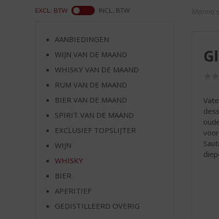
d
WEB
EXCL. BTW
INCL. BTW
Menno's
S
p
r
AANBIEDINGEN
i
Gl
WIJN VAN DE MAAND
n
g
WHISKY VAN DE MAAND
n
RUM VAN DE MAAND
a
a
BIER VAN DE MAAND
Vate
r
dess
SPIRIT VAN DE MAAND
d
oude
EXCLUSIEF TOPSLIJTER
e
voor
n
Saut
WIJN
a
diep
WHISKY
v
i
BIER
g
APERITIEF
a
t
GEDISTILLEERD OVERIG
i