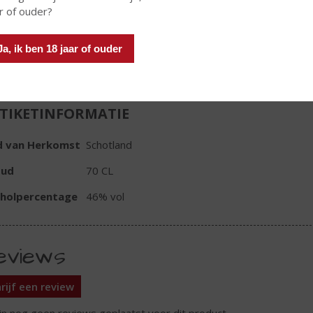
r of ouder?
In winkelmand
Ja, ik ben 18 jaar of ouder
TIKETINFORMATIE
d van Herkomst
Schotland
oud
70 CL
oholpercentage
46% vol
eviews
rijf een review
ijn nog geen reviews geplaatst voor dit product