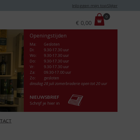
Inloggen mijn topSlijter
P
0
€
0,00
r
i
Openingstijden
j
s
Ma
:
Gesloten
Di
:
9.30-17.30 uur
:
Wo
:
9.30-17.30 uur
Do
:
9.30-17.30 uur
Vr
:
9.30-17.30 uur
Za
:
09.30-17.00 uur
Zo:
gesloten
dinsdag 28 juli zomerbraderie open tot 20 uur
NIEUWSBRIEF
Schrijf je hier in
TACT