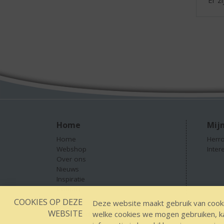
Home
Mijn
Home
Herro
Webshop
Inter
Over ons
Nieuws
Inspiratie
Contact
COOKIES OP DEZE
Deze website maakt gebruik van cooki
WEBSITE
welke cookies we mogen gebruiken, kan
Designed by YOOKY smart concepts
GEEN 18 GEEN