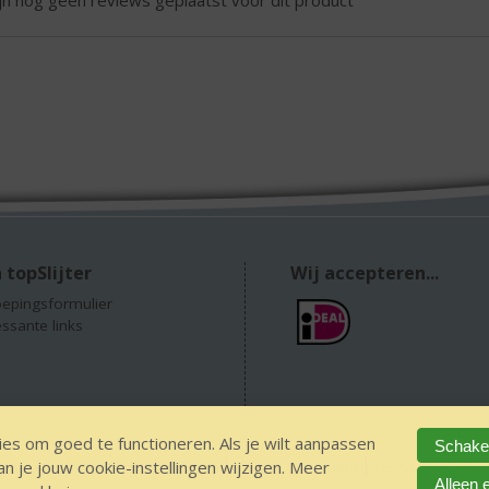
 topSlijter
Wij accepteren...
epingsformulier
essante links
es om goed te functioneren. Als je wilt aanpassen
Schakel
 je jouw cookie-instellingen wijzigen. Meer
 alcohol
IDIN/ITSME
sitemap
Privacy Statement
Disclaimer
Ver
Alleen 