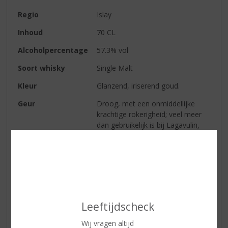
Regio
Islay
Inhoud
70 CL
Alcoholpercentage
57.3% vol
Soort whisky
Single Malt
Kleur
Glanzend, iriserend goud.
Geur
Droog, met een onmiddellijke
krachtige rokerigheid; veel meer
dan gebruikelijk is bij Lagavulin,
met houtskool en geurige turf
massaal op de voorgrond,
ondersteund door een schone
frisse basisnoot die doet denken
aan zeelucht en minerale geuren.
Sterk gereduceerd, aromatisch,
met zelfs een beetje water, blijft
Leeftijdscheck
het in wezen onveranderd.
Wij vragen altijd