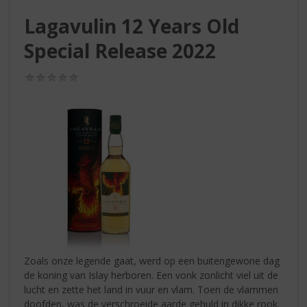
S
p
Lagavulin 12 Years Old
r
Special Release 2022
i
n
g
(0,0
/
n
5)
a
a
r
d
e
n
a
v
i
g
a
Zoals onze legende gaat, werd op een buitengewone dag
t
de koning van Islay herboren. Een vonk zonlicht viel uit de
i
lucht en zette het land in vuur en vlam. Toen de vlammen
e
doofden, was de verschroeide aarde gehuld in dikke rook.