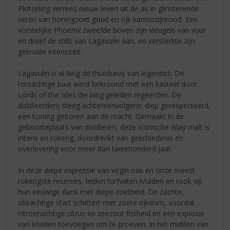
Plotseling verrees nieuw leven uit de as in glinsterende
veren van honingzoet goud en rijk karmozijnrood. Een
vorstelijke Phoenix zweefde boven zijn vleugels van vuur
en dreef de stills van Lagavulin aan, en versterkte zijn
gekruide intensiteit.
Lagavulin is al lang de thuisbasis van legendes. De
rotsachtige baai werd bekroond met een kasteel door
Lords of the Isles die lang geleden regeerden. De
distilleerderij steeg achtereenvolgens; diep gerespecteerd,
een koning geboren aan de macht. Gemaakt in de
geboorteplaats van distilleren, deze iconische Islay malt is
intens en rokerig, doordrenkt van geschiedenis en
overlevering voor meer dan tweehonderd jaar.
In deze diepe expressie van virgin oak en onze meest
rokerigste reserves, leiden turfvaten kruiden en rook op
hun eeuwige dans met diepe zoetheid. De zachte,
olieachtige start schittert met zoete rijkdom, voordat
citroenachtige citrus en zeezout frisheid en een explosie
van kruiden toevoegen om te proeven. In het midden van