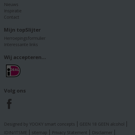
Nieuws
Inspiratie
Contact
Mijn topSlijter
Herroepingsformulier
Interessante links
Wij accepteren...
Volg ons
F
a
Designed by YOOKY smart concepts
GEEN 18 GEEN alcohol
c
IDIN/ITSME
sitemap
Privacy Statement
Disclaimer