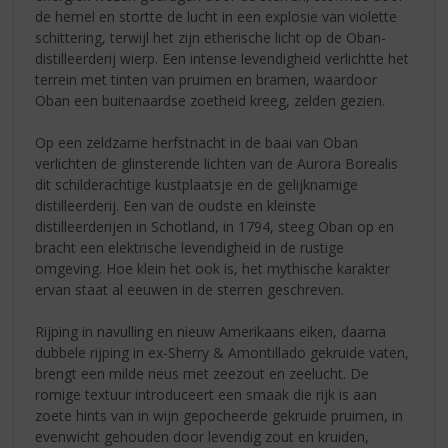
de hemel en stortte de lucht in een explosie van violette
schittering, terwijl het zijn etherische licht op de Oban-
distilleerderij wierp. Een intense levendigheid verlichtte het
terrein met tinten van pruimen en bramen, waardoor
Oban een buitenaardse zoetheid kreeg, zelden gezien.
Op een zeldzame herfstnacht in de baai van Oban
verlichten de glinsterende lichten van de Aurora Borealis
dit schilderachtige kustplaatsje en de gelijknamige
distilleerderij. Een van de oudste en kleinste
distilleerderijen in Schotland, in 1794, steeg Oban op en
bracht een elektrische levendigheid in de rustige
omgeving. Hoe klein het ook is, het mythische karakter
ervan staat al eeuwen in de sterren geschreven.
Rijping in navulling en nieuw Amerikaans eiken, daarna
dubbele rijping in ex-Sherry & Amontillado gekruide vaten,
brengt een milde neus met zeezout en zeelucht. De
romige textuur introduceert een smaak die rijk is aan
zoete hints van in wijn gepocheerde gekruide pruimen, in
evenwicht gehouden door levendig zout en kruiden,