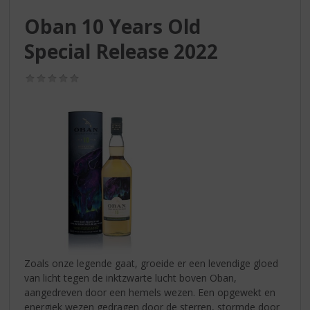
S
p
Oban 10 Years Old
r
Special Release 2022
i
n
g
(0,0
/
n
5)
a
a
r
d
e
n
a
v
i
g
a
Zoals onze legende gaat, groeide er een levendige gloed
t
van licht tegen de inktzwarte lucht boven Oban,
i
aangedreven door een hemels wezen. Een opgewekt en
e
energiek wezen gedragen door de sterren, stormde door