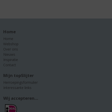
Home
Home
Webshop
Over ons
Nieuws
Inspiratie
Contact
Mijn topSlijter
Herroepingsformulier
Interessante links
Wij accepteren...