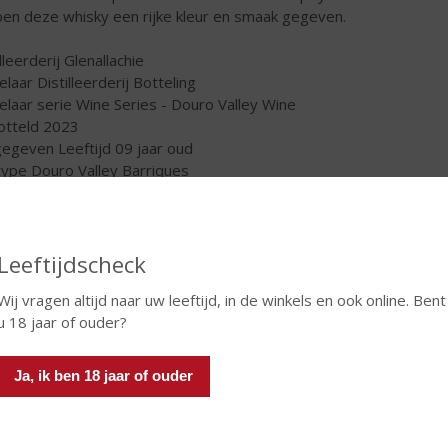
en deze whisky een rijke kleur en smaak gegeven.
lleerderij Glenallachie
elaar Distilleerderij Botteling
elaar serie Wine Series - Douro Valley Wine
tteld 2023
egeven Leeftijd 09 jaar oud
type Douro Valley Barriques
al flessen 12000
€
55,36
Leeftijdscheck
Fles
Wij vragen altijd naar uw leeftijd, in de winkels en ook online. Bent
Huidige voorraad: 1
u 18 jaar of ouder?
Ja, ik ben 18 jaar of ouder
In winkelmand