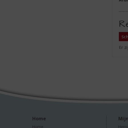
R
Sch
Er z
Home
Mijn
Home
Herro