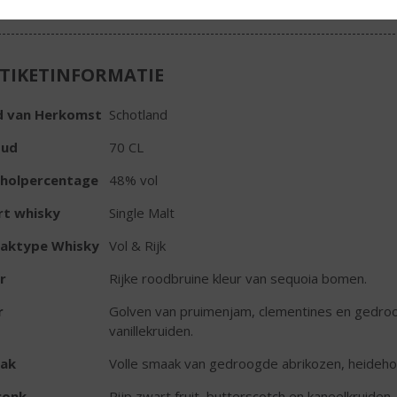
TIKETINFORMATIE
d van Herkomst
Schotland
oud
70 CL
oholpercentage
48% vol
rt whisky
Single Malt
aktype Whisky
Vol & Rijk
r
Rijke roodbruine kleur van sequoia bomen.
r
Golven van pruimenjam, clementines en gedro
vanillekruiden.
ak
Volle smaak van gedroogde abrikozen, heidehonin
ronk
Rijp zwart fruit, butterscotch en kaneelkruiden.