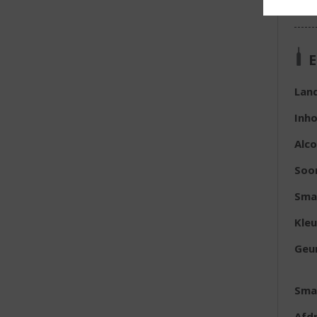
E
Lan
Inh
Alc
Soo
Sma
Kleu
Geu
Sma
Afd