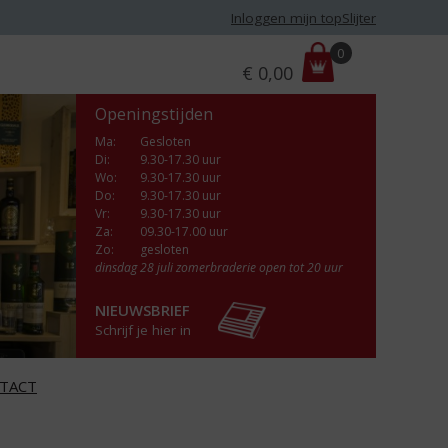
Inloggen mijn topSlijter
P
0
€
0,00
r
i
Openingstijden
j
s
Ma
:
Gesloten
Di
:
9.30-17.30 uur
:
Wo
:
9.30-17.30 uur
Do
:
9.30-17.30 uur
Vr
:
9.30-17.30 uur
Za
:
09.30-17.00 uur
Zo:
gesloten
dinsdag 28 juli zomerbraderie open tot 20 uur
NIEUWSBRIEF
Schrijf je hier in
TACT