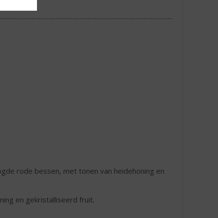
ogde rode bessen, met tonen van heidehoning en
g en gekristalliseerd fruit.