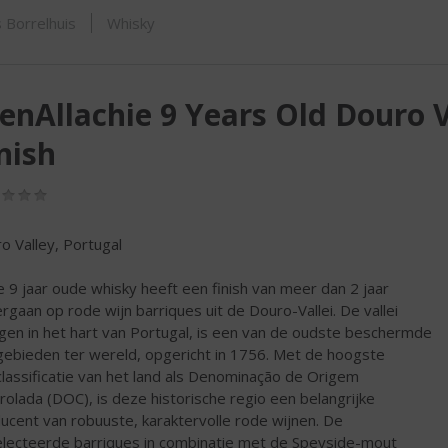
SHOP
 Borrelhuis
Whisky
enAllachie 9 Years Old Douro 
nish
(0,0
/
5)
o Valley, Portugal
 9 jaar oude whisky heeft een finish van meer dan 2 jaar
rgaan op rode wijn barriques uit de Douro-Vallei. De vallei
gen in het hart van Portugal, is een van de oudste beschermde
gebieden ter wereld, opgericht in 1756. Met de hoogste
classificatie van het land als Denominação de Origem
rolada (DOC), is deze historische regio een belangrijke
ucent van robuuste, karaktervolle rode wijnen. De
lecteerde barriques in combinatie met de Speyside-mout