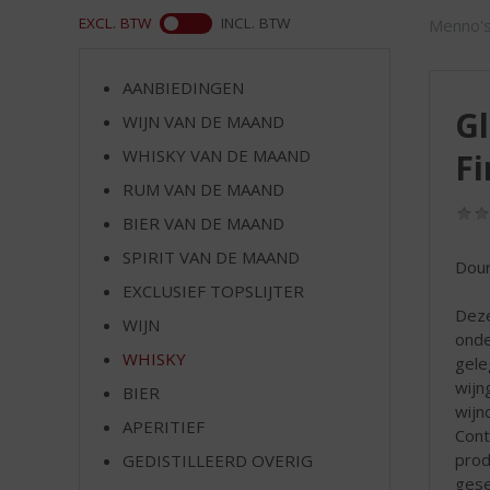
d
WEB
EXCL. BTW
INCL. BTW
Menno's
S
p
r
AANBIEDINGEN
i
Gl
WIJN VAN DE MAAND
n
g
WHISKY VAN DE MAAND
Fi
n
RUM VAN DE MAAND
a
a
BIER VAN DE MAAND
r
SPIRIT VAN DE MAAND
Dour
d
EXCLUSIEF TOPSLIJTER
e
Deze
n
WIJN
onde
a
WHISKY
gele
v
wijn
i
BIER
wijn
g
APERITIEF
Cont
a
prod
t
GEDISTILLEERD OVERIG
gese
i