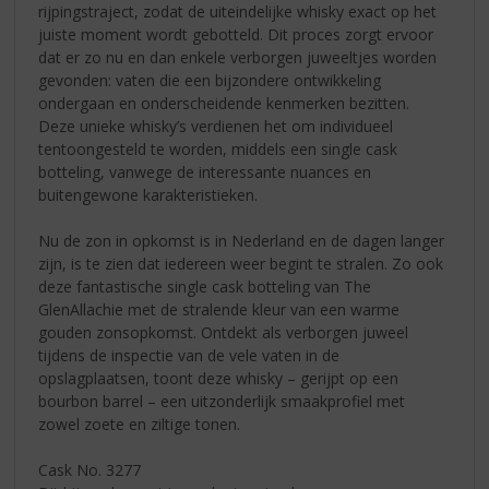
rijpingstraject, zodat de uiteindelijke whisky exact op het
juiste moment wordt gebotteld. Dit proces zorgt ervoor
dat er zo nu en dan enkele verborgen juweeltjes worden
gevonden: vaten die een bijzondere ontwikkeling
ondergaan en onderscheidende kenmerken bezitten.
Deze unieke whisky’s verdienen het om individueel
tentoongesteld te worden, middels een single cask
botteling, vanwege de interessante nuances en
buitengewone karakteristieken.
Nu de zon in opkomst is in Nederland en de dagen langer
zijn, is te zien dat iedereen weer begint te stralen. Zo ook
deze fantastische single cask botteling van The
GlenAllachie met de stralende kleur van een warme
gouden zonsopkomst. Ontdekt als verborgen juweel
tijdens de inspectie van de vele vaten in de
opslagplaatsen, toont deze whisky – gerijpt op een
bourbon barrel – een uitzonderlijk smaakprofiel met
zowel zoete en ziltige tonen.
Cask No. 3277