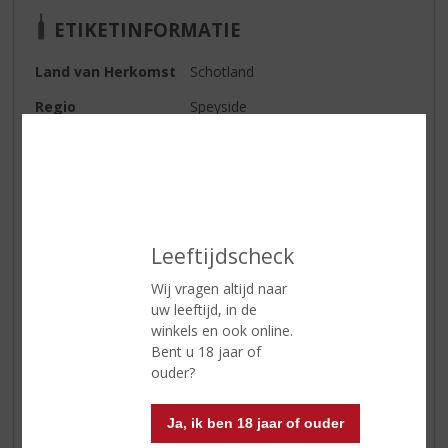
ETIKETINFORMATIE
Land van Herkomst
Schotland
Regio
Speyside
Inhoud
70 CL
Alcoholpercentage
60.9% vol
Soort whisky
Single Malt
Kleur
Gouden zonsopkomst.
Leeftijdscheck
Geur
Vanille-ijs, kaneelkruiden en
Wij vragen altijd naar
heidehoning, met tonen van
uw leeftijd, in de
brosse truffel en
winkels en ook online.
gekarameliseerde hazelnoot.
Bent u 18 jaar of
ouder?
Smaak
Zoet en ziltig, met rum- en
rozijnenijs, gezouten karamel en
honingraat.
Ja, ik ben 18 jaar of ouder