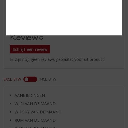
Afdronk
Lang met hints van bakkruiden,
geroosterde amandelen en
Biscoff.
Reviews
Schrijf een review
Er zijn nog geen reviews geplaatst voor dit product
EXCL. BTW
INCL. BTW
AANBIEDINGEN
WIJN VAN DE MAAND
WHISKY VAN DE MAAND
RUM VAN DE MAAND