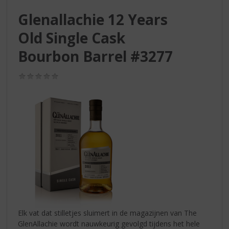
S
p
Glenallachie 12 Years
r
Old Single Cask
i
n
Bourbon Barrel #3277
g
n
(0,0
a
/
a
5)
r
d
e
n
a
v
i
g
a
t
i
Elk vat dat stilletjes sluimert in de magazijnen van The
e
GlenAllachie wordt nauwkeurig gevolgd tijdens het hele