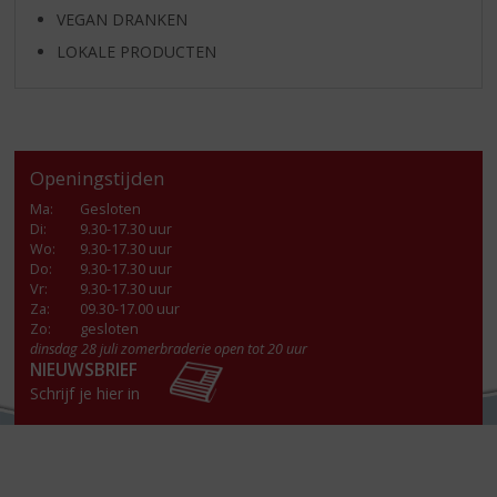
VEGAN DRANKEN
LOKALE PRODUCTEN
Openingstijden
Ma
:
Gesloten
Di
:
9.30-17.30 uur
Wo
:
9.30-17.30 uur
Do
:
9.30-17.30 uur
Vr
:
9.30-17.30 uur
Za
:
09.30-17.00 uur
Zo:
gesloten
dinsdag 28 juli zomerbraderie open tot 20 uur
NIEUWSBRIEF
Schrijf je hier in