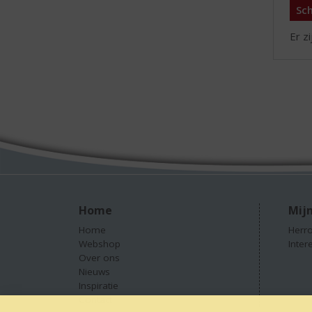
Sch
Er z
Home
Mijn
Home
Herro
Webshop
Inter
Over ons
Nieuws
Inspiratie
Contact