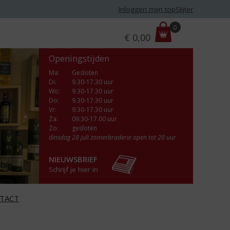
Inloggen mijn topSlijter
P
0
€
0,00
r
i
Openingstijden
j
s
Ma
:
Gesloten
Di
:
9.30-17.30 uur
:
Wo
:
9.30-17.30 uur
Do
:
9.30-17.30 uur
Vr
:
9.30-17.30 uur
Za
:
09.30-17.00 uur
Zo:
gesloten
dinsdag 28 juli zomerbraderie open tot 20 uur
NIEUWSBRIEF
Schrijf je hier in
TACT