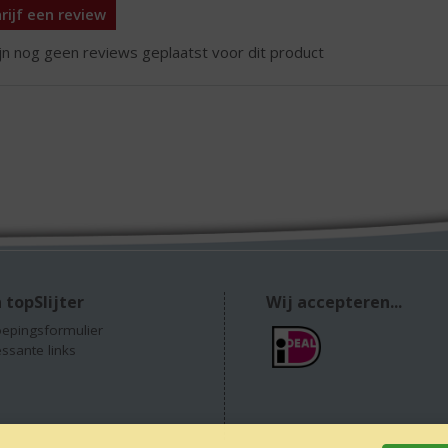
rijf een review
ijn nog geen reviews geplaatst voor dit product
 topSlijter
Wij accepteren...
epingsformulier
essante links