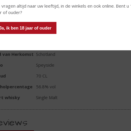
 vragen altijd naar uw leeftijd, in de winkels en ook online. Bent u
ar of ouder?
In winkelmand
Ja, ik ben 18 jaar of ouder
TIKETINFORMATIE
d van Herkomst
Schotland
io
Speyside
oud
70 CL
oholpercentage
56.8% vol
rt whisky
Single Malt
eviews