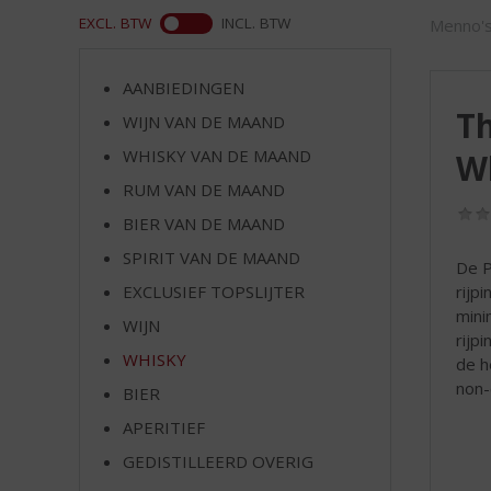
d
WEB
EXCL. BTW
INCL. BTW
Menno's
S
p
r
AANBIEDINGEN
i
Th
WIJN VAN DE MAAND
n
g
WHISKY VAN DE MAAND
W
n
RUM VAN DE MAAND
a
a
BIER VAN DE MAAND
r
SPIRIT VAN DE MAAND
De P
d
rijp
EXCLUSIEF TOPSLIJTER
e
mini
n
WIJN
rijp
a
WHISKY
de h
v
non-c
i
BIER
g
APERITIEF
a
t
GEDISTILLEERD OVERIG
i