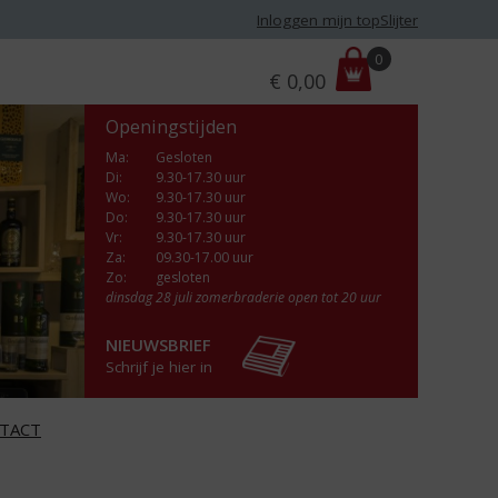
Inloggen mijn topSlijter
P
0
€
0,00
r
i
Openingstijden
j
s
Ma
:
Gesloten
Di
:
9.30-17.30 uur
:
Wo
:
9.30-17.30 uur
Do
:
9.30-17.30 uur
Vr
:
9.30-17.30 uur
Za
:
09.30-17.00 uur
Zo:
gesloten
dinsdag 28 juli zomerbraderie open tot 20 uur
NIEUWSBRIEF
Schrijf je hier in
TACT