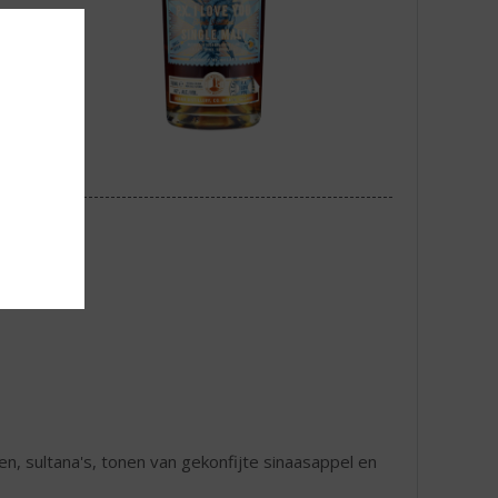
n, sultana's, tonen van gekonfijte sinaasappel en