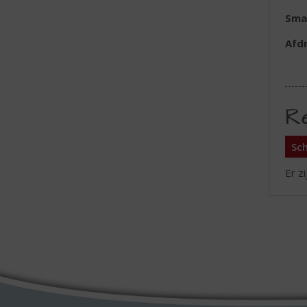
Sma
Afd
R
Sch
Er z