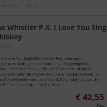
SHOP
 Borrelhuis
Whisky
e Whistler P.X. I Love You Sing
hiskey
(0,0
/
5)
.X. I Love You Single Malt whiskey heeft een uniek
ingsproces dat begint in ex-bourbon vaten, gevolgd door
maal negen maanden in Pedro Ximénez vaten. Dit unieke
ingsproces geeft de whiskey een rijke en complexe smaak die
eerlijke invloeden van sherry ademt. De whiskey is bovendien
hill filtered en in zijn natuurlijke kleur.
€
42,55
Fles