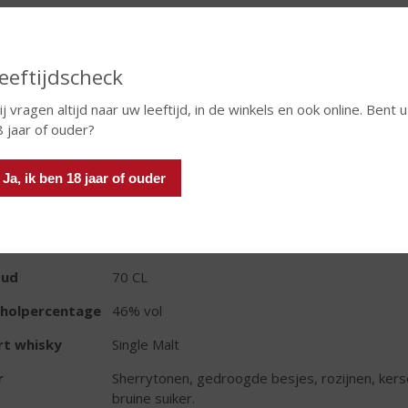
eeftijdscheck
j vragen altijd naar uw leeftijd, in de winkels en ook online. Bent u
In winkelmand
8 jaar of ouder?
Ja, ik ben 18 jaar of ouder
TIKETINFORMATIE
d van Herkomst
Ierland
oud
70 CL
oholpercentage
46% vol
rt whisky
Single Malt
r
Sherrytonen, gedroogde besjes, rozijnen, kerse
bruine suiker.