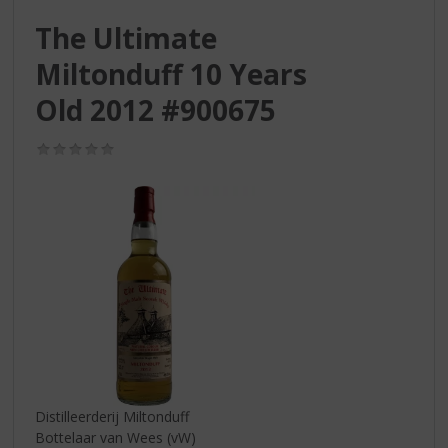
S
p
The Ultimate
r
Miltonduff 10 Years
i
n
Old 2012 #900675
g
n
(0,0
a
/
a
5)
r
d
e
n
a
v
i
g
a
t
i
Distilleerderij Miltonduff
e
Bottelaar van Wees (vW)