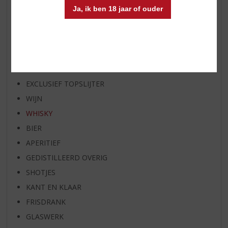
Ja, ik ben 18 jaar of ouder
WIJN VAN DE MAAND
WHISKY VAN DE MAAND
RUM VAN DE MAAND
BIER VAN DE MAAND
SPIRIT VAN DE MAAND
EXCLUSIEF TOPSLIJTER
WIJN
WHISKY
BIER
APERITIEF
GEDISTILLEERD OVERIG
SHOTJES
KANT EN KLAAR
FRISDRANK
GLASWERK