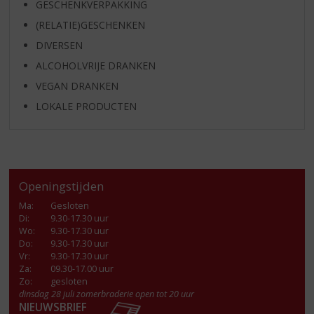
GESCHENKVERPAKKING
(RELATIE)GESCHENKEN
DIVERSEN
ALCOHOLVRIJE DRANKEN
VEGAN DRANKEN
LOKALE PRODUCTEN
Openingstijden
Ma
:
Gesloten
Di
:
9.30-17.30 uur
Wo
:
9.30-17.30 uur
Do
:
9.30-17.30 uur
Vr
:
9.30-17.30 uur
Za
:
09.30-17.00 uur
Zo:
gesloten
dinsdag 28 juli zomerbraderie open tot 20 uur
NIEUWSBRIEF