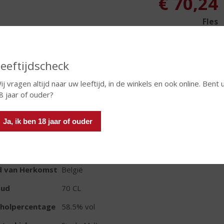
€
70,24
Fles
Huidige voorraad: 2
eeftijdscheck
ij vragen altijd naar uw leeftijd, in de winkels en ook online. Bent 
8 jaar of ouder?
In winkelmand
Ja, ik ben 18 jaar of ouder
TIKETINFORMATIE
d van Herkomst
België
oud
70 CL
oholpercentage
58.5% vol