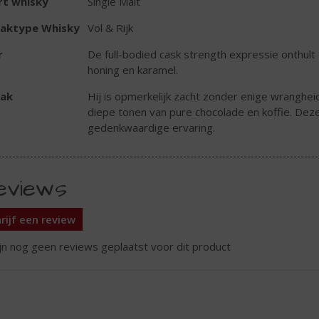
rt whisky
Single Malt
aktype Whisky
Vol & Rijk
r
De full-bodied cask strength expressie onthult 
honing en karamel.
ak
Hij is opmerkelijk zacht zonder enige wrangheid
diepe tonen van pure chocolade en koffie. Deze
gedenkwaardige ervaring.
eviews
rijf een review
ijn nog geen reviews geplaatst voor dit product