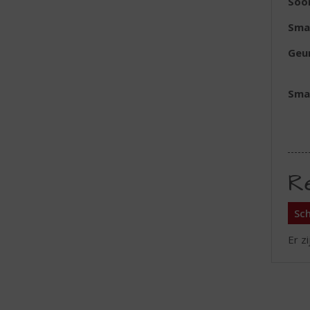
Soo
Sma
Geu
Sma
R
Sch
Er z