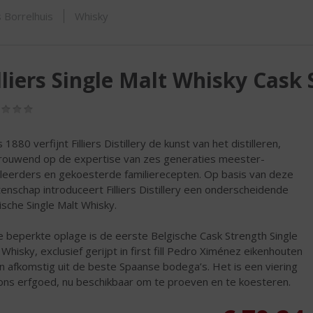
SHOP
 Borrelhuis
Whisky
lliers Single Malt Whisky Cask
(0,0
/
5)
 1880 verfijnt Filliers Distillery de kunst van het distilleren,
rouwend op de expertise van zes generaties meester-
illeerders en gekoesterde familierecepten. Op basis van deze
tenschap introduceert Filliers Distillery een onderscheidende
ische Single Malt Whisky.
 beperkte oplage is de eerste Belgische Cask Strength Single
 Whisky, exclusief gerijpt in first fill Pedro Ximénez eikenhouten
n afkomstig uit de beste Spaanse bodega’s. Het is een viering
ons erfgoed, nu beschikbaar om te proeven en te koesteren.