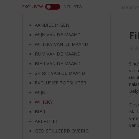
d
WEB
EXCL. BTW
INCL. BTW
Menno's
S
p
r
AANBIEDINGEN
i
Fi
WIJN VAN DE MAAND
n
g
WHISKY VAN DE MAAND
n
RUM VAN DE MAAND
a
a
BIER VAN DE MAAND
Sinds
r
vert
SPIRIT VAN DE MAAND
d
dist
EXCLUSIEF TOPSLIJTER
e
nala
n
Belg
WIJN
a
WHISKY
v
Deze
i
Malt
BIER
g
vate
APERITIEF
a
van 
t
GEDISTILLEERD OVERIG
i