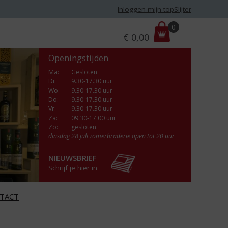
Inloggen mijn topSlijter
P
0
€
0,00
r
i
Openingstijden
j
s
Ma
:
Gesloten
Di
:
9.30-17.30 uur
:
Wo
:
9.30-17.30 uur
Do
:
9.30-17.30 uur
Vr
:
9.30-17.30 uur
Za
:
09.30-17.00 uur
Zo:
gesloten
dinsdag 28 juli zomerbraderie open tot 20 uur
NIEUWSBRIEF
Schrijf je hier in
TACT