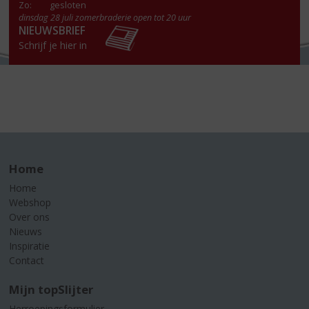
Zo:
gesloten
dinsdag 28 juli zomerbraderie open tot 20 uur
NIEUWSBRIEF
Schrijf je hier in
Home
Home
Webshop
Over ons
Nieuws
Inspiratie
Contact
Mijn topSlijter
Herroepingsformulier