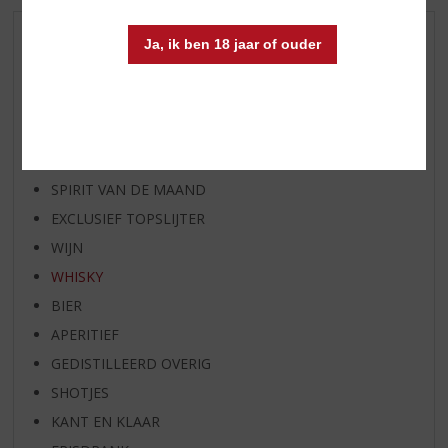
AANBIEDINGEN
Ja, ik ben 18 jaar of ouder
WIJN VAN DE MAAND
WHISKY VAN DE MAAND
RUM VAN DE MAAND
BIER VAN DE MAAND
SPIRIT VAN DE MAAND
EXCLUSIEF TOPSLIJTER
WIJN
WHISKY
BIER
APERITIEF
GEDISTILLEERD OVERIG
SHOTJES
KANT EN KLAAR