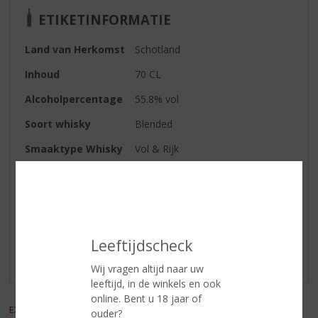
ETIKETINFORMATIE
Land van Herkomst
Schotland
Inhoud
70 CL
Alcoholpercentage
55.8% vol
Soort whisky
Blended
Smaaktype Whisky
Vol & Rijk
Reviews
Schrijf een review
Leeftijdscheck
Er zijn nog geen reviews geplaatst voor dit product
Wij vragen altijd naar uw
leeftijd, in de winkels en ook
online. Bent u 18 jaar of
EXCL. BTW
INCL. BTW
ouder?