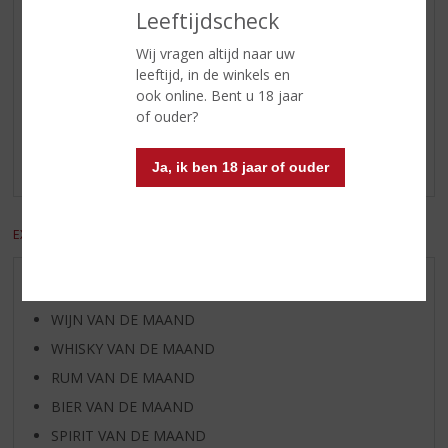
cake, Kersenjam
Leeftijdscheck
Wij vragen altijd naar uw
leeftijd, in de winkels en
Reviews
ook online. Bent u 18 jaar
of ouder?
Schrijf een review
Er zijn nog geen reviews geplaatst voor dit product
Ja, ik ben 18 jaar of ouder
EXCL. BTW
INCL. BTW
AANBIEDINGEN
WIJN VAN DE MAAND
WHISKY VAN DE MAAND
RUM VAN DE MAAND
BIER VAN DE MAAND
SPIRIT VAN DE MAAND