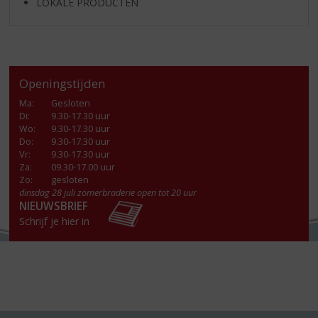
LOKALE PRODUCTEN
Openingstijden
Ma
:
Gesloten
Di
:
9.30-17.30 uur
Wo
:
9.30-17.30 uur
Do
:
9.30-17.30 uur
Vr
:
9.30-17.30 uur
Za
:
09.30-17.00 uur
Zo:
gesloten
dinsdag 28 juli zomerbraderie open tot 20 uur
NIEUWSBRIEF
Schrijf je hier in