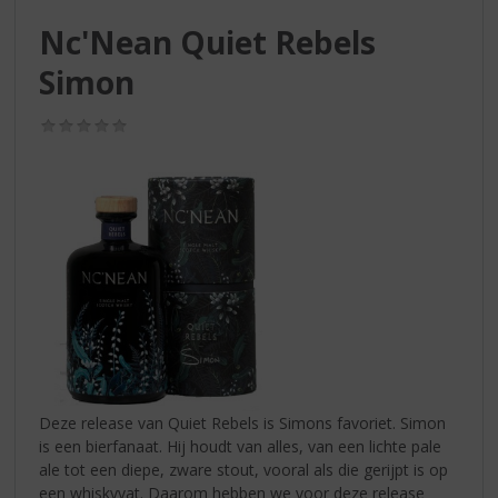
S
p
Nc'Nean Quiet Rebels
r
Simon
i
n
g
(0,0
/
n
5)
a
a
r
d
e
n
a
v
i
g
a
Deze release van Quiet Rebels is Simons favoriet. Simon
t
is een bierfanaat. Hij houdt van alles, van een lichte pale
i
ale tot een diepe, zware stout, vooral als die gerijpt is op
e
een whiskyvat. Daarom hebben we voor deze release