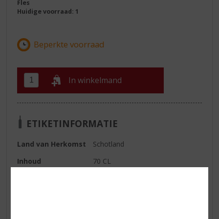
Fles
Huidige voorraad: 1
In winkelmand
ETIKETINFORMATIE
Land van Herkomst
Schotland
Inhoud
70 CL
Alcoholpercentage
48.5% vol
Soort whisky
Single Malt
Smaak
Chocolade brioche, Koffie fudge