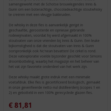
samengewerkt met de Schotse brouwlegendes Innis &
Gunn om een ​​boterachtige, chocoladeachtige stoutwhisky
te creëren met een vleugje bakkruiden.
De whisky in deze fles is aanvankelijk gerijpt in
geschaafde, geroosterde en opnieuw gebrande
rodewijnvaten, voordat hij werd afgemaakt in 100%
stoutvaten van onze vrienden bij Innis & Gunn. Een leuke
bijkomstigheid is dat die stoutvaten van Innis & Gunn
oorspronkelijk ook Nc'nean bevatten! De cirkel is rond.
Deze vatexploratie voelde bijzonder geschikt voor Simons
droombotteling, waarbij het magazijn en het beheer van
het vat zijn favoriete onderdeel van het werk zijn.
Deze whisky maakt grote indruk met een minimale
voetafdruk. Elke fles is gecertificeerd biologisch, gemaakt
in onze geverifieerde netto-nul distilleerderij (scopes 1 en
2) en gebotteld in een 100% gerecyclede glazen fles.
€
81,81