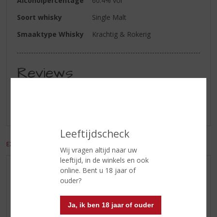
Alcoholpercentage
60.4% vol
Soort whisky
Single Malt
Smaaktype Whisky
Krachtig & Rokerig
Reviews
Schrijf een review
Er zijn nog geen reviews geplaatst voor dit product
Leeftijdscheck
EXCL. BTW
INCL. BTW
Wij vragen altijd naar uw
leeftijd, in de winkels en ook
online. Bent u 18 jaar of
AANBIEDINGEN
ouder?
WIJN VAN DE MAAND
WHISKY VAN DE MAAND
Ja, ik ben 18 jaar of ouder
RUM VAN DE MAAND