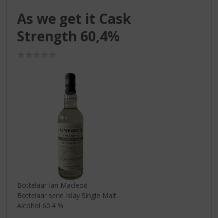
S
p
As we get it Cask
r
Strength 60,4%
i
n
g
(0,0
/
n
5)
a
a
r
d
e
n
a
v
i
g
a
Bottelaar Ian Macleod
t
Bottelaar serie Islay Single Malt
i
Alcohol 60.4 %
e