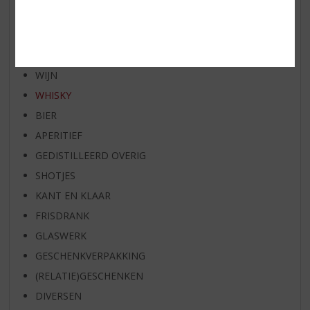
BIER VAN DE MAAND
SPIRIT VAN DE MAAND
EXCLUSIEF TOPSLIJTER
WIJN
WHISKY
BIER
APERITIEF
GEDISTILLEERD OVERIG
SHOTJES
KANT EN KLAAR
FRISDRANK
GLASWERK
GESCHENKVERPAKKING
(RELATIE)GESCHENKEN
DIVERSEN