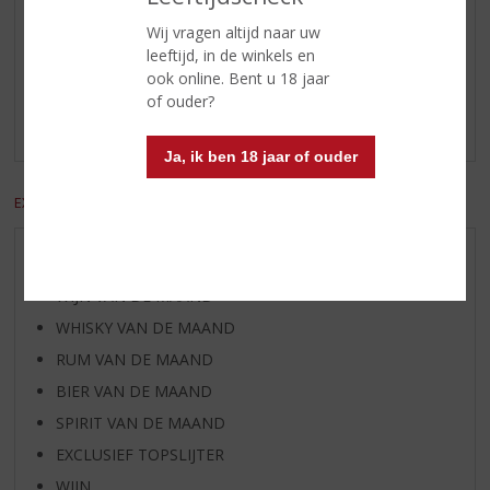
Reviews
Wij vragen altijd naar uw
leeftijd, in de winkels en
ook online. Bent u 18 jaar
Schrijf een review
of ouder?
Er zijn nog geen reviews geplaatst voor dit product
Ja, ik ben 18 jaar of ouder
EXCL. BTW
INCL. BTW
AANBIEDINGEN
WIJN VAN DE MAAND
WHISKY VAN DE MAAND
RUM VAN DE MAAND
BIER VAN DE MAAND
SPIRIT VAN DE MAAND
EXCLUSIEF TOPSLIJTER
WIJN