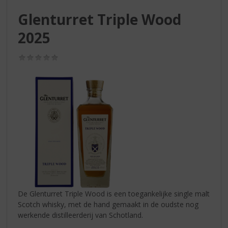
S
p
Glenturret Triple Wood
r
2025
i
n
g
(0,0
/
n
5)
a
a
r
d
e
n
a
v
i
g
a
De Glenturret Triple Wood is een toegankelijke single malt
t
Scotch whisky, met de hand gemaakt in de oudste nog
i
werkende distilleerderij van Schotland.
e