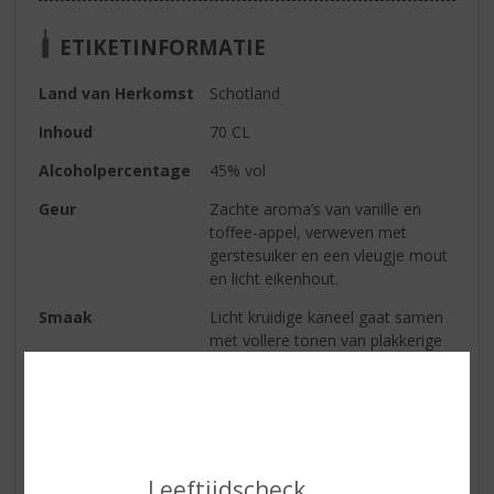
ETIKETINFORMATIE
Land van Herkomst
Schotland
Inhoud
70 CL
Alcoholpercentage
45% vol
Geur
Zachte aroma’s van vanille en
toffee-appel, verweven met
gerstesuiker en een vleugje mout
en licht eikenhout.
Smaak
Licht kruidige kaneel gaat samen
met vollere tonen van plakkerige
gembercake, lichte fruitigheid en
zachte houtkruiden.
Afdronk
Een zoete, milde afdronk met een
subtiel kruidig randje.
Leeftijdscheck