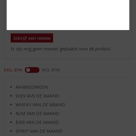
compenseren
Reviews
Schrijf een review
Er zijn nog geen reviews geplaatst voor dit product
EXCL. BTW
INCL. BTW
AANBIEDINGEN
WIJN VAN DE MAAND
WHISKY VAN DE MAAND
RUM VAN DE MAAND
BIER VAN DE MAAND
SPIRIT VAN DE MAAND