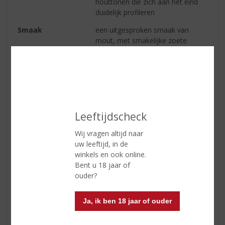
houttonen die zich aan het eind
duidelijk profileren
Smaak
een uitgesproken smaak van
mout, met smakelijke zoete
graantonen die zich opbouwen
tot een bijna romige textuur in de
mond. In het midden palet is
sprake van een uitgesproken
nootsmaak, de textuur en smaak
van paranoten. Tot slot wordt op
de achtergrond een enigszins
Leeftijdscheck
wrange citroentoon vluchtig
Wij vragen altijd naar
waargenomen
uw leeftijd, in de
Afdronk
de smaak van citroen neemt af en
winkels en ook online.
de finish verandert in meer
Bent u 18 jaar of
conventioneel zoet. Hints van
ouder?
donkere melasse ontwikkelen zich
tot een donkerder finish van vage
Ja, ik ben 18 jaar of ouder
hints van citroenschillen die de
algemene rijke en zoete tonen