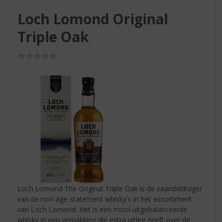
S
p
Loch Lomond Original
r
Triple Oak
i
n
g
(0,0
/
n
5)
a
a
r
d
e
n
a
v
i
g
a
Loch Lomond The Original Triple Oak is de vaandeldrager
t
van de non-age-statement whisky's in het assortiment
i
van Loch Lomond. Het is een mooi uitgebalanceerde
e
whisky in een verpakking die extra uitleg geeft over de