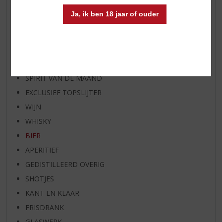
AANBIEDINGEN
Ja, ik ben 18 jaar of ouder
WIJN VAN DE MAAND
WHISKY VAN DE MAAND
RUM VAN DE MAAND
BIER VAN DE MAAND
SPIRIT VAN DE MAAND
EXCLUSIEF TOPSLIJTER
WIJN
WHISKY
BIER
APERITIEF
GEDISTILLEERD OVERIG
SHOTJES
KANT EN KLAAR
FRISDRANK
GLASWERK