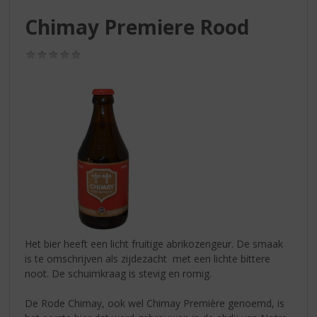
S
p
Chimay Premiere Rood
r
i
(0,0
n
/
g
5)
n
a
a
r
d
e
n
a
v
i
g
Het bier heeft een licht fruitige abrikozengeur. De smaak
a
is te omschrijven als zijdezacht met een lichte bittere
t
noot. De schuimkraag is stevig en romig.
i
e
De Rode Chimay, ook wel Chimay Première genoemd, is