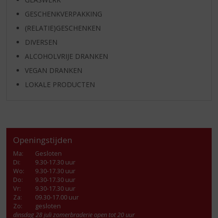
GESCHENKVERPAKKING
(RELATIE)GESCHENKEN
DIVERSEN
ALCOHOLVRIJE DRANKEN
VEGAN DRANKEN
LOKALE PRODUCTEN
Openingstijden
Ma
:
Gesloten
Di
:
9.30-17.30 uur
Wo
:
9.30-17.30 uur
Do
:
9.30-17.30 uur
Vr
:
9.30-17.30 uur
Za
:
09.30-17.00 uur
Zo:
gesloten
dinsdag 28 juli zomerbraderie open tot 20 uur