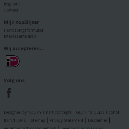
Inspiratie
Contact
Mijn topSlijter
Herroepingsformulier
Interessante links
Wij accepteren...
Volg ons
F
a
Designed by YOOKY smart concepts
GEEN 18 GEEN alcohol
c
IDIN/ITSME
sitemap
Privacy Statement
Disclaimer
Verantwoord alcoholgebruik
Leveringsvoorwaarden