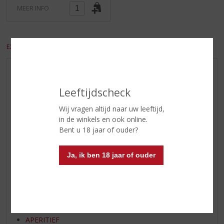
MEER INFO
EXCL. BTW
INCL. BTW
AANBIEDINGEN
WIJN VAN DE MAAND
Leeftijdscheck
WHISKY VAN DE MAAND
Wij vragen altijd naar uw leeftijd,
RUM VAN DE MAAND
in de winkels en ook online.
Bent u 18 jaar of ouder?
BIER VAN DE MAAND
SPIRIT VAN DE MAAND
Ja, ik ben 18 jaar of ouder
EXCLUSIEF TOPSLIJTER
WIJN
WHISKY
BIER
APERITIEF