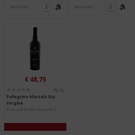
MEER INFO
MEER INFO
€
48,75
(
75 CL
0
Pellegrino Marsala Dry
,
Vergine
0
/
Voorraad (indien beperkt): 2
5
)