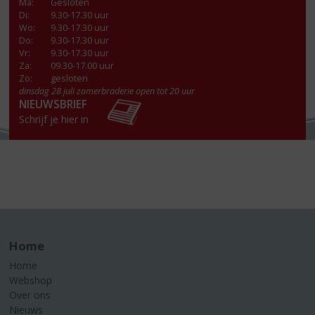
Ma
:
Gesloten
Di
:
9.30-17.30 uur
Wo
:
9.30-17.30 uur
Do
:
9.30-17.30 uur
Vr
:
9.30-17.30 uur
Za
:
09.30-17.00 uur
Zo:
gesloten
dinsdag 28 juli zomerbraderie open tot 20 uur
NIEUWSBRIEF
Schrijf je hier in
Home
Home
Webshop
Over ons
Nieuws