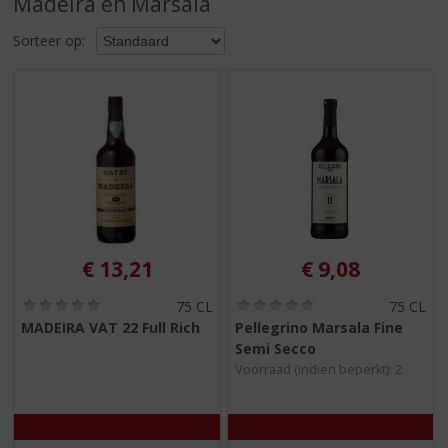
Madeira en Marsala
S
p
Sorteer op:
r
i
n
g
n
a
a
r
d
e
n
€
13,21
€
9,08
a
v
(
(
75 CL
75 CL
i
0
0
MADEIRA VAT 22 Full Rich
Pellegrino Marsala Fine
,
,
g
Semi Secco
0
0
a
/
/
Voorraad (indien beperkt): 2
t
5
5
)
)
i
e