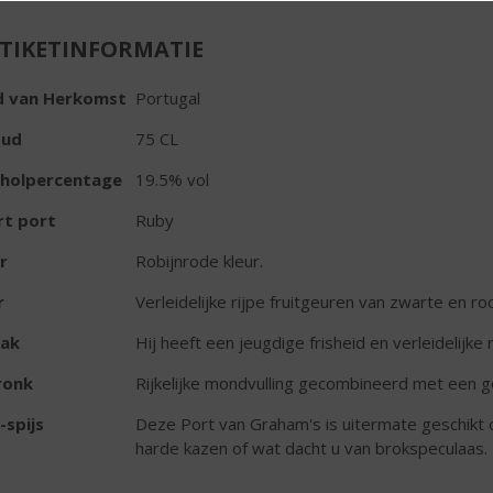
TIKETINFORMATIE
d van Herkomst
Portugal
oud
75 CL
oholpercentage
19.5% vol
rt port
Ruby
r
Robijnrode kleur.
r
Verleidelijke rijpe fruitgeuren van zwarte en ro
ak
Hij heeft een jeugdige frisheid en verleidelijke
ronk
Rijkelijke mondvulling gecombineerd met een g
-spijs
Deze Port van Graham's is uitermate geschikt 
harde kazen of wat dacht u van brokspeculaas.