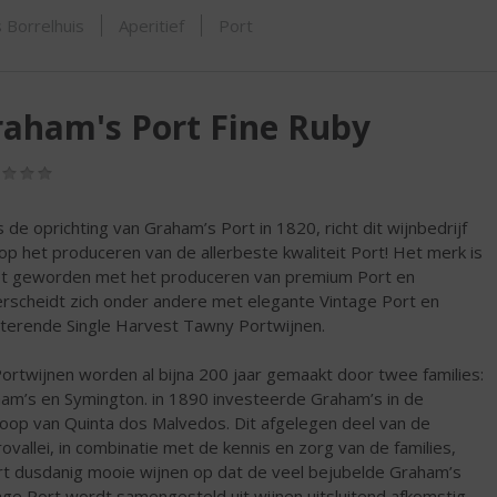
SHOP
 Borrelhuis
Aperitief
Port
aham's Port Fine Ruby
(0,0
/
5)
s de oprichting van Graham’s Port in 1820, richt dit wijnbedrijf
 op het produceren van de allerbeste kwaliteit Port! Het merk is
t geworden met het produceren van premium Port en
rscheidt zich onder andere met elegante Vintage Port en
tterende Single Harvest Tawny Portwijnen.
ortwijnen worden al bijna 200 jaar gemaakt door twee families:
am’s en Symington. in 1890 investeerde Graham’s in de
oop van Quinta dos Malvedos. Dit afgelegen deel van de
ovallei, in combinatie met de kennis en zorg van de families,
rt dusdanig mooie wijnen op dat de veel bejubelde Graham’s
age Port wordt samengesteld uit wijnen uitsluitend afkomstig