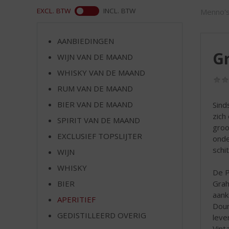
d
WEB
EXCL. BTW
INCL. BTW
Menno's
S
p
r
AANBIEDINGEN
i
Gr
WIJN VAN DE MAAND
n
g
WHISKY VAN DE MAAND
n
RUM VAN DE MAAND
a
a
BIER VAN DE MAAND
Sind
r
zich
SPIRIT VAN DE MAAND
d
groo
EXCLUSIEF TOPSLIJTER
e
onde
n
schi
WIJN
a
WHISKY
v
De P
i
Grah
BIER
g
aank
APERITIEF
a
Dour
t
GEDISTILLEERD OVERIG
leve
i
Vint