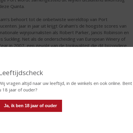
deze Quinta.
am’s behoort tot de onbetwiste wereldtop van Port
ucenten. Jaar in jaar uit krijgt Graham’s de hoogste scores van
rnationale wijnjournalisten als Robert Parker, Jancis Robinson en
s Suckling. Net als de onderscheiding van European Winery of
Year in 2007, een gevolg van de topkwaliteit die dit bijzondere
 huis nastreeft.
€
13,21
Leeftijdscheck
Fles
Wij vragen altijd naar uw leeftijd, in de winkels en ook online. Bent
u 18 jaar of ouder?
Ja, ik ben 18 jaar of ouder
In winkelmand