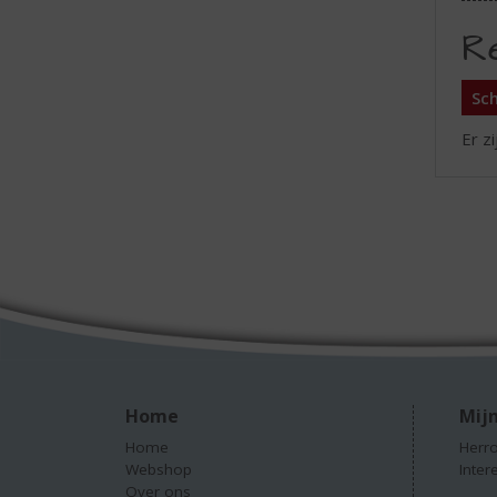
R
Sch
Er z
Home
Mijn
Home
Herro
Webshop
Inter
Over ons