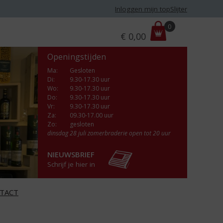
Inloggen mijn topSlijter
P
0
€
0,00
r
i
Openingstijden
j
s
Ma
:
Gesloten
Di
:
9.30-17.30 uur
:
Wo
:
9.30-17.30 uur
Do
:
9.30-17.30 uur
Vr
:
9.30-17.30 uur
Za
:
09.30-17.00 uur
Zo:
gesloten
dinsdag 28 juli zomerbraderie open tot 20 uur
NIEUWSBRIEF
Schrijf je hier in
TACT