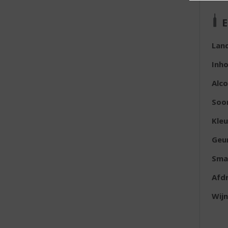
E
Lan
Inh
Alc
Soo
Kleu
Geu
Sma
Afd
Wijn