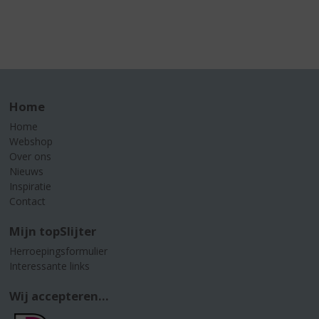
Home
Home
Webshop
Over ons
Nieuws
Inspiratie
Contact
Mijn topSlijter
Herroepingsformulier
Interessante links
Wij accepteren...