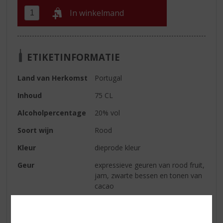
In winkelmand
ETIKETINFORMATIE
Land van Herkomst
Portugal
Inhoud
75 CL
Alcoholpercentage
20% vol
Soort wijn
Rood
Kleur
dieprode kleur
Geur
expressieve geuren van rood fruit,
jam, zwarte bessen en tonen van
cacao
Smaak
vol in de mond, rond en elegant
met de juiste frisheid. Lange en