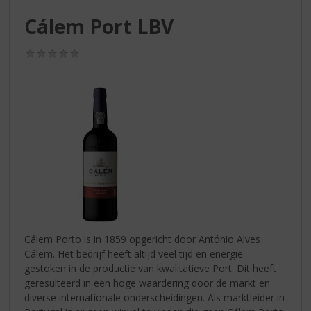
S
p
Cálem Port LBV
r
i
(0,0
n
/
g
5)
n
a
a
r
d
e
n
a
v
i
g
Cálem Porto is in 1859 opgericht door António Alves
a
Cálem. Het bedrijf heeft altijd veel tijd en energie
t
gestoken in de productie van kwalitatieve Port. Dit heeft
i
geresulteerd in een hoge waardering door de markt en
e
diverse internationale onderscheidingen. Als marktleider in