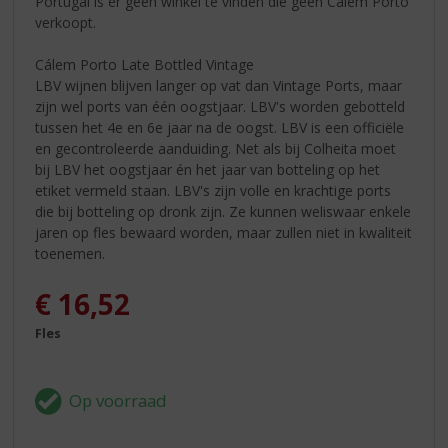
Portugal is er geen winkel te vinden die geen Cálem Porto
verkoopt.
Cálem Porto Late Bottled Vintage
LBV wijnen blijven langer op vat dan Vintage Ports, maar
zijn wel ports van één oogstjaar. LBV's worden gebotteld
tussen het 4e en 6e jaar na de oogst. LBV is een officiële
en gecontroleerde aanduiding. Net als bij Colheita moet
bij LBV het oogstjaar én het jaar van botteling op het
etiket vermeld staan. LBV's zijn volle en krachtige ports
die bij botteling op dronk zijn. Ze kunnen weliswaar enkele
jaren op fles bewaard worden, maar zullen niet in kwaliteit
toenemen.
€
16,52
Fles