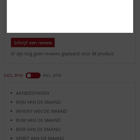
gezelligheid.
Reviews
Schrijf een review
Er zijn nog geen reviews geplaatst voor dit product
EXCL. BTW
INCL. BTW
AANBIEDINGEN
WIJN VAN DE MAAND
WHISKY VAN DE MAAND
RUM VAN DE MAAND
BIER VAN DE MAAND
SPIRIT VAN DE MAAND