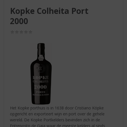
S
p
Kopke Colheita Port
r
2000
i
n
g
(0,0
/
n
5)
a
a
r
d
e
n
a
v
i
g
a
Het Kopke porthuis is in 1638 door Cristiano Köpke
t
opgericht en exporteert wijn en port over de gehele
i
wereld. De Kopke Portkelders bevinden zich in de
e
Entreposto de Gaia waar de meeste kelders al sinds