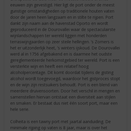
eeuwen zijn gevestigd. Hier ligt de port onder de meest
gunstige omstandigheden op traditionele houten vaten
door de jaren heen langzaam en in stilte te rijpen. Port
dankt zijn naam aan de havenstad Oporto en wordt
geproduceerd in de Dourovallei waar de spectaculairste
wijnlandschappen ter wereld liggen met honderden
terraswijngaarden op zeer steile hellingen. ’s Zomers is
het er uitzonderlijk heet, ’s winters ijskoud. De Dourovallei
werd al in 1756 afgebakend en is daarmee het oudste
gereglementeerde herkomstgebied ter wereld. Port is een
versterkte wijn en heeft een relatief hoog
alcoholpercentage. Dit komt doordat tijdens de gisting
alcohol wordt toegevoegd, waardoor het gistproces stopt
en de wijn zijn restsuikers behoudt. Port is een blend van
meerdere druivensoorten. Door het verschil in mengen en
samenstellen hiervan ontstaat een diversiteit aan stijlen
en smaken. Er bestaat dus niet één soort port, maar een
hele serie.
Colheita is een tawny port met jaartal aanduiding. De
minimale rijping op vaten is 8 jaar, maar is over het