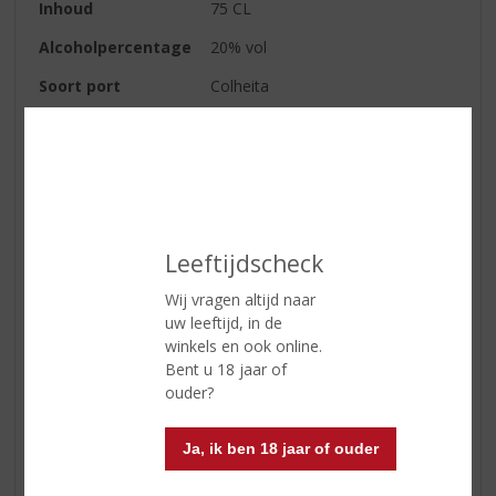
Inhoud
75 CL
Alcoholpercentage
20% vol
Soort port
Colheita
Kleur
Rood
Geur
Vooral de aroma',s als koffie en
chocolade zijn in een colheita te
ontdekken.
Smaak
Over het algemeen de smaak
Leeftijdscheck
karakteristieken van gedroogd
fruit en noten, zoals vijgen,
Wij vragen altijd naar
abrikoos, amandelen en
uw leeftijd, in de
hazelnoten en met lange fijne
winkels en ook online.
tonen van karamel.
Bent u 18 jaar of
ouder?
Afdronk
Vol van gedroogd fruit en een
heerlijke afwerking.
Ja, ik ben 18 jaar of ouder
Wijn-spijs
Heerlijk na een goed diner, met
kaas of zo maar voor de