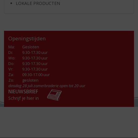
LOKALE PRODUCTEN
Openingstijden
Ma
:
Gesloten
Di
:
9.30-17.30 uur
Wo
:
9.30-17.30 uur
Do
:
9.30-17.30 uur
Vr
:
9.30-17.30 uur
Za
:
09.30-17.00 uur
Zo:
gesloten
dinsdag 28 juli zomerbraderie open tot 20 uur
NIEUWSBRIEF
Schrijf je hier in