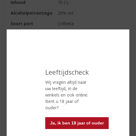
Inhoud
75 CL
Alcoholpercentage
20% vol
Soort port
Colheita
Kleur
Rood
Geur
Vooral de aroma',s als koffie en
chocolade zijn in een colheita te
ontdekken.
Smaak
Over het algemeen de smaak
Leeftijdscheck
karakteristieken van gedroogd
fruit en noten, zoals vijgen,
Wij vragen altijd naar
abrikoos, amandelen en
uw leeftijd, in de
hazelnoten en met lange fijne
winkels en ook online.
tonen van karamel.
Bent u 18 jaar of
ouder?
Afdronk
Vol van gedroogd fruit en een
heerlijke afwerking.
Ja, ik ben 18 jaar of ouder
Wijn-spijs
Heerlijk na een goed diner, met
kaas of zo maar voor de