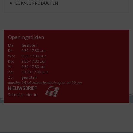
LOKALE PRODUCTEN
Openingstijden
Ma
:
Gesloten
Di
:
9.30-17.30 uur
Wo
:
9.30-17.30 uur
Do
:
9.30-17.30 uur
Vr
:
9.30-17.30 uur
Za
:
09.30-17.00 uur
Zo:
gesloten
dinsdag 28 juli zomerbraderie open tot 20 uur
NIEUWSBRIEF
Schrijf je hier in