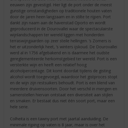
eeuwen zijn gevestigd. Hier ligt de port onder de meest
gunstige omstandigheden op traditionele houten vaten
door de jaren heen langzaam en in stilte te rijpen. Port
dankt zijn naam aan de havenstad Oporto en wordt
geproduceerd in de Dourovallei waar de spectaculairste
wijnlandschappen ter wereld liggen met honderden
terraswijngaarden op zeer steile hellingen. ’s Zomers is
het er uitzonderlijk heet, ’s winters ijskoud. De Dourovallei
werd al in 1756 afgebakend en is daarmee het oudste
gereglementeerde herkomstgebied ter wereld. Port is een
versterkte wijn en heeft een relatief hoog
alcoholpercentage. Dit komt doordat tijdens de gisting
alcohol wordt toegevoegd, waardoor het gistproces stopt
en de wijn zijn restsuikers behoudt. Port is een blend van
meerdere druivensoorten. Door het verschil in mengen en
samenstellen hiervan ontstaat een diversiteit aan stijlen
en smaken. Er bestaat dus niet één soort port, maar een
hele serie.
Colheita is een tawny port met jaartal aanduiding. De
minimale rijping op vaten is 8 jaar, maar is over het