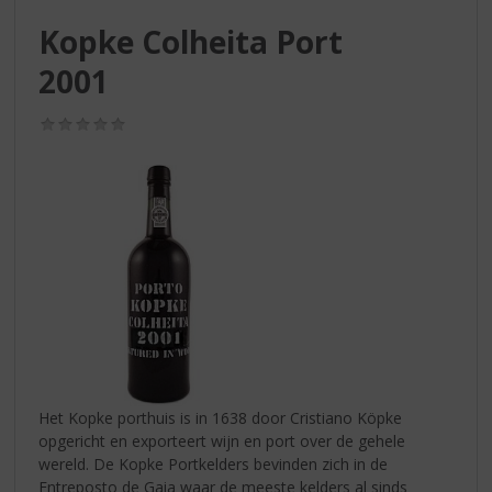
S
p
Kopke Colheita Port
r
2001
i
n
g
(0,0
/
n
5)
a
a
r
d
e
n
a
v
i
g
a
Het Kopke porthuis is in 1638 door Cristiano Köpke
t
opgericht en exporteert wijn en port over de gehele
i
wereld. De Kopke Portkelders bevinden zich in de
e
Entreposto de Gaia waar de meeste kelders al sinds