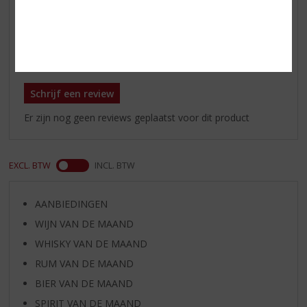
gezelligheid.
Reviews
Schrijf een review
Er zijn nog geen reviews geplaatst voor dit product
EXCL. BTW
INCL. BTW
AANBIEDINGEN
WIJN VAN DE MAAND
WHISKY VAN DE MAAND
RUM VAN DE MAAND
BIER VAN DE MAAND
SPIRIT VAN DE MAAND