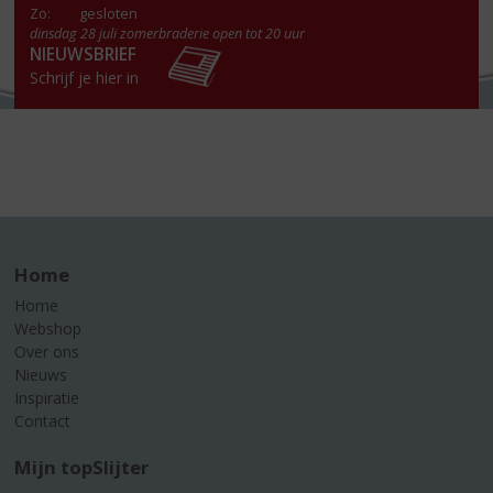
Zo:
gesloten
dinsdag 28 juli zomerbraderie open tot 20 uur
NIEUWSBRIEF
Schrijf je hier in
Home
Home
Webshop
Over ons
Nieuws
Inspiratie
Contact
Mijn topSlijter