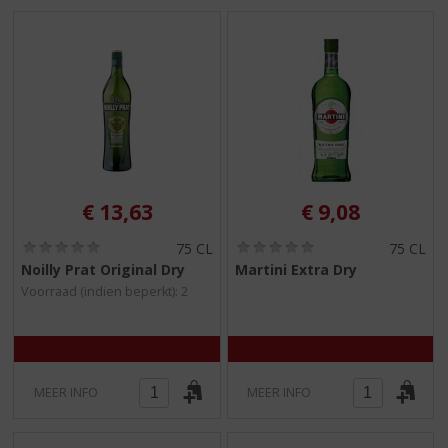
€
13,63
€
9,08
(
(
75 CL
75 CL
0
0
Noilly Prat Original Dry
Martini Extra Dry
,
,
Voorraad (indien beperkt): 2
0
0
/
/
5
5
)
)
MEER INFO
MEER INFO