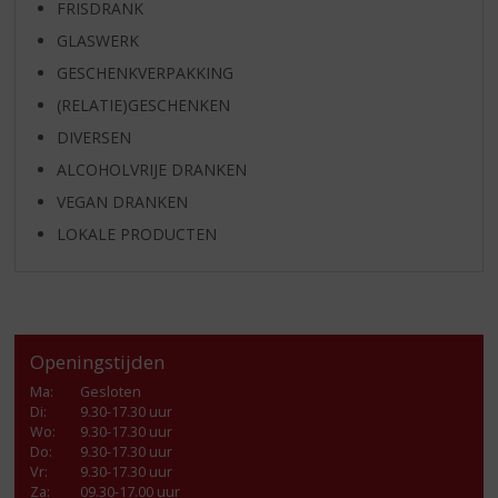
FRISDRANK
GLASWERK
GESCHENKVERPAKKING
(RELATIE)GESCHENKEN
DIVERSEN
ALCOHOLVRIJE DRANKEN
VEGAN DRANKEN
LOKALE PRODUCTEN
Openingstijden
Ma
:
Gesloten
Di
:
9.30-17.30 uur
Wo
:
9.30-17.30 uur
Do
:
9.30-17.30 uur
Vr
:
9.30-17.30 uur
Za
:
09.30-17.00 uur