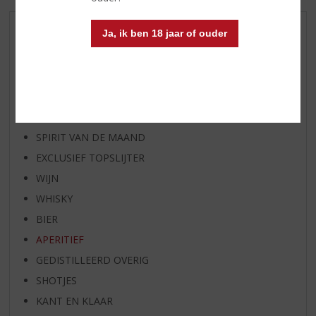
Ja, ik ben 18 jaar of ouder
AANBIEDINGEN
WIJN VAN DE MAAND
WHISKY VAN DE MAAND
RUM VAN DE MAAND
BIER VAN DE MAAND
SPIRIT VAN DE MAAND
EXCLUSIEF TOPSLIJTER
WIJN
WHISKY
BIER
APERITIEF
GEDISTILLEERD OVERIG
SHOTJES
KANT EN KLAAR