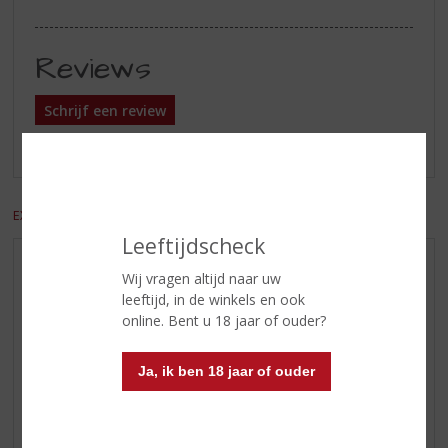
Reviews
Schrijf een review
Er zijn nog geen reviews geplaatst voor dit product
EXCL. BTW
INCL. BTW
Leeftijdscheck
AANBIEDINGEN
Wij vragen altijd naar uw
leeftijd, in de winkels en ook
WIJN VAN DE MAAND
online. Bent u 18 jaar of ouder?
WHISKY VAN DE MAAND
RUM VAN DE MAAND
Ja, ik ben 18 jaar of ouder
BIER VAN DE MAAND
SPIRIT VAN DE MAAND
EXCLUSIEF TOPSLIJTER