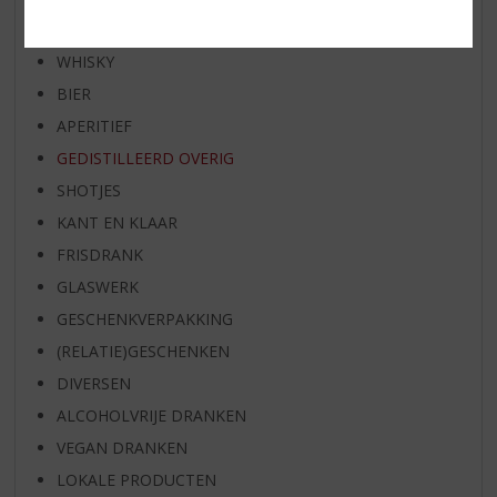
WIJN
WHISKY
BIER
APERITIEF
GEDISTILLEERD OVERIG
SHOTJES
KANT EN KLAAR
FRISDRANK
GLASWERK
GESCHENKVERPAKKING
(RELATIE)GESCHENKEN
DIVERSEN
ALCOHOLVRIJE DRANKEN
VEGAN DRANKEN
LOKALE PRODUCTEN