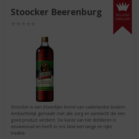
S
p
Stoocker Beerenburg
r
EXCLUSIEF
TOPSLIJTER
i
(0,0
n
/
g
5)
n
a
a
r
d
e
n
a
v
i
g
Stoocker is een (h)eerlijke borrel van vaderlandse bodem.
a
Ambachtelijk gemaakt met alle zorg en aandacht die een
t
goed product verdient. De kunst van het distilleren is
i
eeuwenoud en heeft in ons land een lange en rijke
e
traditie.