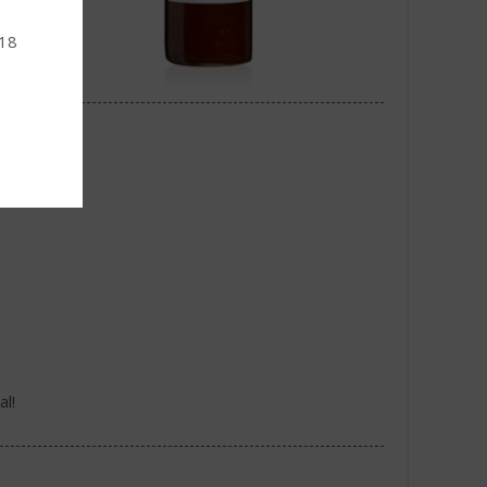
 18
l!