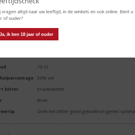
eeftijdscheck
j vragen altijd naar uw leeftijd, in de winkels en ook online. Bent u
In winkelmand
ar of ouder?
Ja, ik ben 18 jaar of ouder
TIKETINFORMATIE
d van Herkomst
Nederland
oud
70 CL
oholpercentage
30% vol
t bitter
Kruidenbitter
r
Bruin
eertip
Drink het bitter goed gekoeld en geniet optimaa