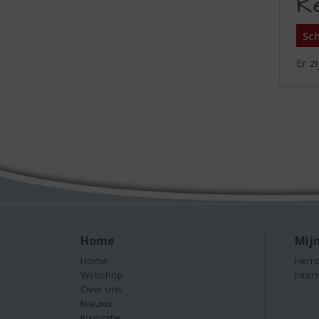
R
Sch
Er z
Home
Mijn
Home
Herro
Webshop
Inter
Over ons
Nieuws
Inspiratie