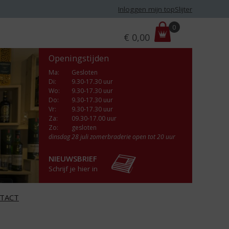
Inloggen mijn topSlijter
P
0
€
0,00
r
i
Openingstijden
j
s
Ma
:
Gesloten
Di
:
9.30-17.30 uur
:
Wo
:
9.30-17.30 uur
Do
:
9.30-17.30 uur
Vr
:
9.30-17.30 uur
Za
:
09.30-17.00 uur
Zo:
gesloten
dinsdag 28 juli zomerbraderie open tot 20 uur
NIEUWSBRIEF
Schrijf je hier in
TACT