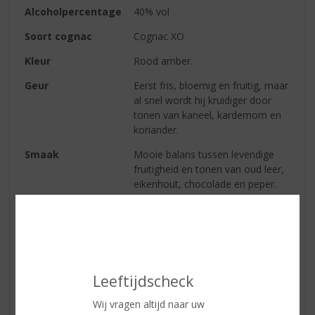
Alcoholpercentage
40% vol
Soort cognac
Cognac XO
Kleur
Rood amber.
Geur
Eerst fris, bloemig en fruitig, maar
al snel wordt hij kruidiger door
tonen van kaneel, kardemom en
koriander.
Smaak
Mooie balans tussen levendige
fruitigheid en tonen van oud leer,
eikenhout, chocolade en peper.
Afdronk
De kruidigheid blijft lang
natalmen.
Reviews
Leeftijdscheck
Wij vragen altijd naar uw
Schrijf een review