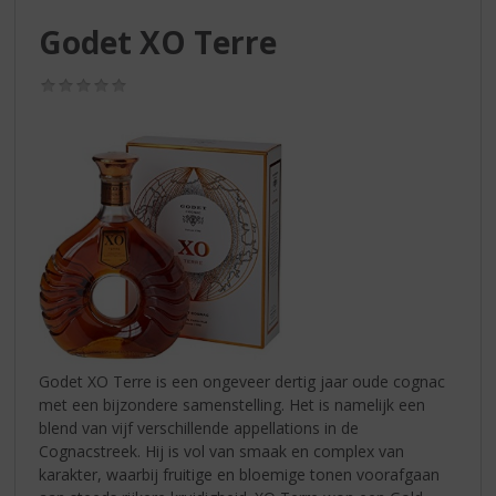
S
p
Godet XO Terre
r
i
(0,0
n
/
g
5)
n
a
a
r
d
e
n
a
v
i
g
Godet XO Terre is een ongeveer dertig jaar oude cognac
a
met een bijzondere samenstelling. Het is namelijk een
t
blend van vijf verschillende appellations in de
i
Cognacstreek. Hij is vol van smaak en complex van
e
karakter, waarbij fruitige en bloemige tonen voorafgaan