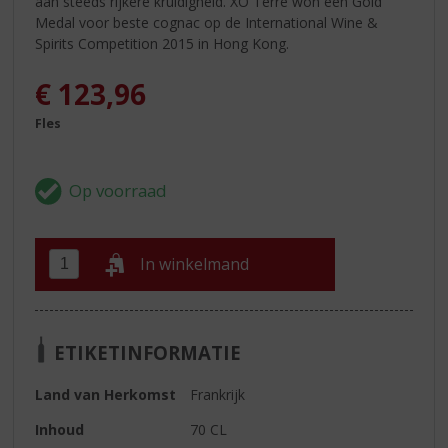
aan steeds rijkere kruidigheid. XO Terre won een Gold
Medal voor beste cognac op de International Wine &
Spirits Competition 2015 in Hong Kong.
€
123,96
Fles
In winkelmand
ETIKETINFORMATIE
Land van Herkomst
Frankrijk
Inhoud
70 CL