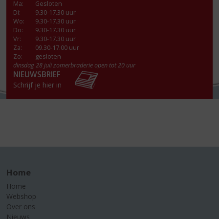
Ma
:
Gesloten
Di
:
9.30-17.30 uur
Wo
:
9.30-17.30 uur
Do
:
9.30-17.30 uur
Vr
:
9.30-17.30 uur
Za
:
09.30-17.00 uur
Zo:
gesloten
dinsdag 28 juli zomerbraderie open tot 20 uur
NIEUWSBRIEF
Schrijf je hier in
Home
Home
Webshop
Over ons
Nieuws