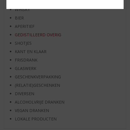
WIJN
WHISKY
BIER
APERITIEF
GEDISTILLEERD OVERIG
SHOTJES
KANT EN KLAAR
FRISDRANK
GLASWERK
GESCHENKVERPAKKING
(RELATIE)GESCHENKEN
DIVERSEN
ALCOHOLVRIJE DRANKEN
VEGAN DRANKEN
LOKALE PRODUCTEN