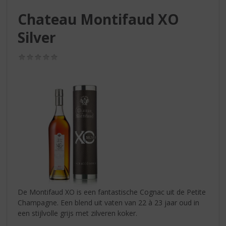
S
p
Chateau Montifaud XO
r
Silver
i
n
g
(0,0
/
n
5)
a
a
r
d
e
n
a
v
i
g
a
De Montifaud XO is een fantastische Cognac uit de Petite
t
Champagne. Een blend uit vaten van 22 à 23 jaar oud in
i
een stijlvolle grijs met zilveren koker.
e