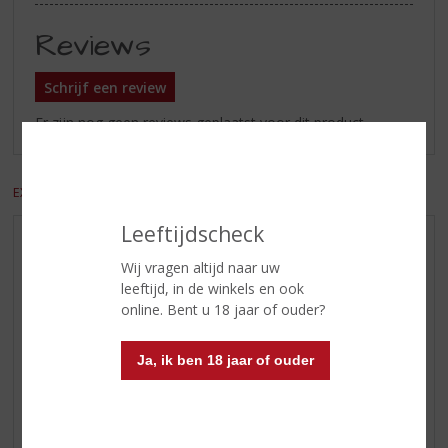
Reviews
Schrijf een review
Er zijn nog geen reviews geplaatst voor dit product
EXCL. BTW
INCL. BTW
Leeftijdscheck
AANBIEDINGEN
Wij vragen altijd naar uw
WIJN VAN DE MAAND
leeftijd, in de winkels en ook
WHISKY VAN DE MAAND
online. Bent u 18 jaar of ouder?
RUM VAN DE MAAND
Ja, ik ben 18 jaar of ouder
BIER VAN DE MAAND
SPIRIT VAN DE MAAND
EXCLUSIEF TOPSLIJTER