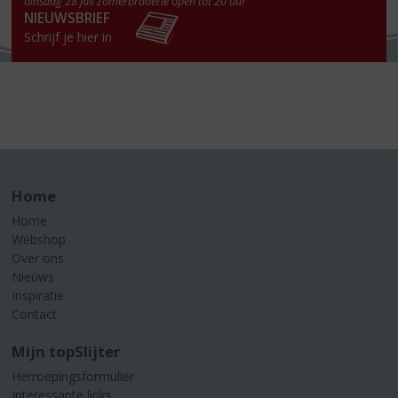
dinsdag 28 juli zomerbraderie open tot 20 uur
NIEUWSBRIEF
Schrijf je hier in
Home
Home
Webshop
Over ons
Nieuws
Inspiratie
Contact
Mijn topSlijter
Herroepingsformulier
Interessante links