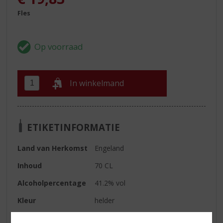
Fles
In winkelmand
ETIKETINFORMATIE
Land van Herkomst
Engeland
Inhoud
70 CL
Alcoholpercentage
41.2% vol
Kleur
helder
Geur
aromatisch met citroen aroma's