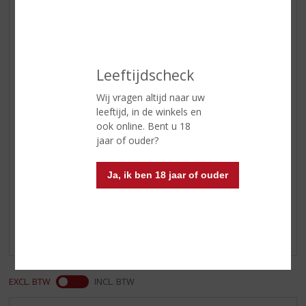
en zeer geparfumeerd
Smaak
een frisse, stevige, traditionele
London Dry Gin met aanwezige
citroen tonen, prachtig in balans
Leeftijdscheck
gebracht, met een elegante en
fijne finish.
Wij vragen altijd naar uw
leeftijd, in de winkels en
Afdronk
de afdronk is gemiddeld te
ook online. Bent u 18
noemen
jaar of ouder?
Reviews
Ja, ik ben 18 jaar of ouder
Schrijf een review
Er zijn nog geen reviews geplaatst voor dit product
EXCL. BTW
INCL. BTW