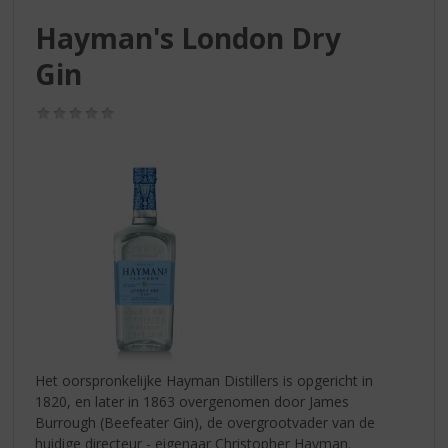
S
p
Hayman's London Dry
r
Gin
i
n
g
(0,0
/
n
5)
a
a
r
d
e
n
a
v
i
g
a
Het oorspronkelijke Hayman Distillers is opgericht in
t
1820, en later in 1863 overgenomen door James
i
Burrough (Beefeater Gin), de overgrootvader van de
e
huidige directeur - eigenaar Christopher Hayman.