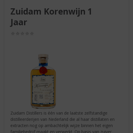
S
p
Zuidam Korenwijn 1
r
Jaar
i
n
g
(0,0
/
n
5)
a
a
r
d
e
n
a
v
i
g
a
Zuidam Distillers is één van de laatste zelfstandige
t
distilleerderijen van Nederland die al haar distillaten en
i
extracten nog op ambachtelijk wijze binnen het eigen
e
familiebedrijf maakt en verwerkt. Op basis van zuiver