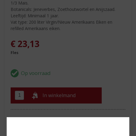
1/3 Mais.
Botanicals: Jeneverbes, Zoethoutwortel en Anijszaad.
Leeftijd: Minimaal 1 jaar.
Vat type: 200 liter Virgin/Nieuw Amerikaans Eiken en
refilled Amerikaans eiken.
€
23,13
Fles
In winkelmand
ETIKETINFORMATIE
Land van Herkomst
Nederland