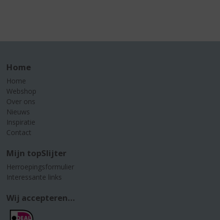
Home
Home
Webshop
Over ons
Nieuws
Inspiratie
Contact
Mijn topSlijter
Herroepingsformulier
Interessante links
Wij accepteren...