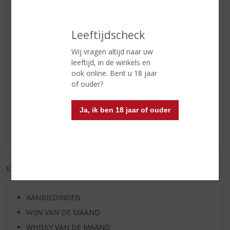
Inhoud
100 CL
Leeftijdscheck
Alcoholpercentage
38% vol
Wij vragen altijd naar uw
Soort jenever
Corenwijn
leeftijd, in de winkels en
ook online. Bent u 18 jaar
of ouder?
Reviews
Ja, ik ben 18 jaar of ouder
Schrijf een review
Er zijn nog geen reviews geplaatst voor dit product
EXCL. BTW
INCL. BTW
AANBIEDINGEN
WIJN VAN DE MAAND
WHISKY VAN DE MAAND