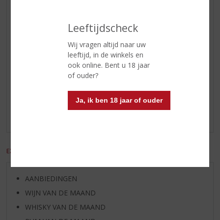
Inhoud
50 CL
Alcoholpercentage
38% vol
Leeftijdscheck
Soort jenever
Oude Jenever
Wij vragen altijd naar uw
leeftijd, in de winkels en
ook online. Bent u 18 jaar
Reviews
of ouder?
Schrijf een review
Ja, ik ben 18 jaar of ouder
Er zijn nog geen reviews geplaatst voor dit product
EXCL. BTW
INCL. BTW
AANBIEDINGEN
WIJN VAN DE MAAND
WHISKY VAN DE MAAND