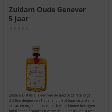
S
p
Zuidam Oude Genever
r
5 Jaar
i
n
g
(0,0
/
n
5)
a
a
r
d
e
n
a
v
i
g
a
Zuidam Distillers is één van de laatste zelfstandige
t
distilleerderijen van Nederland die al haar distillaten en
i
extracten nog op ambachtelijk wijze binnen het eigen
e
familiebedrijf maakt en verwerkt. Op basis van zuiver