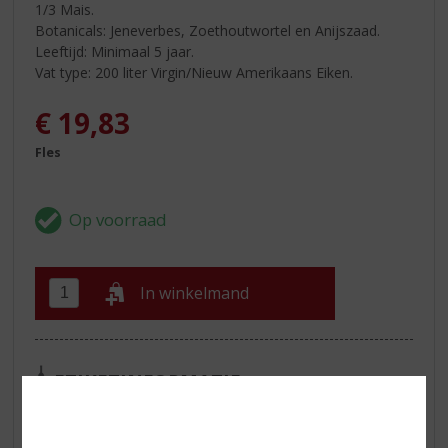
1/3 Mais.
Botanicals: Jeneverbes, Zoethoutwortel en Anijszaad.
Leeftijd: Minimaal 5 jaar.
Vat type: 200 liter Virgin/Nieuw Amerikaans Eiken.
€
19,83
Fles
In winkelmand
ETIKETINFORMATIE
Land van Herkomst
Nederland