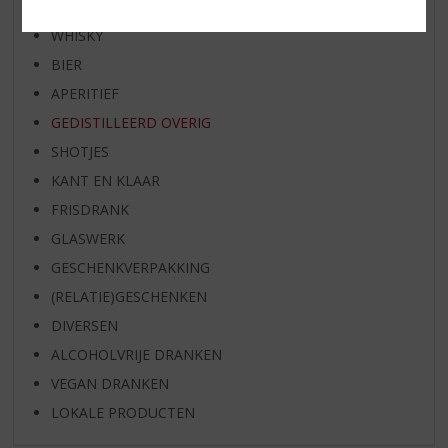
WIJN
WHISKY
BIER
APERITIEF
GEDISTILLEERD OVERIG
SHOTJES
KANT EN KLAAR
FRISDRANK
GLASWERK
GESCHENKVERPAKKING
(RELATIE)GESCHENKEN
DIVERSEN
ALCOHOLVRIJE DRANKEN
VEGAN DRANKEN
LOKALE PRODUCTEN