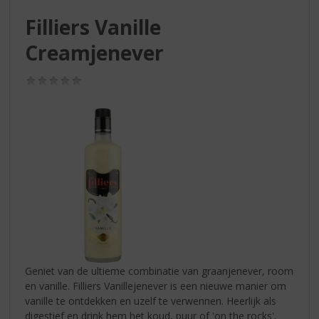
S
p
Filliers Vanille
r
Creamjenever
i
n
g
(0,0
/
n
5)
a
a
r
d
e
n
a
v
i
g
a
Geniet van de ultieme combinatie van graanjenever, room
t
en vanille. Filliers Vanillejenever is een nieuwe manier om
i
vanille te ontdekken en uzelf te verwennen. Heerlijk als
e
digestief en drink hem het koud, puur of 'on the rocks'.