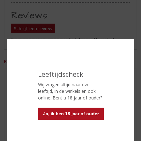
Reviews
Schrijf een review
Er zijn nog geen reviews geplaatst voor dit product
EXCL. BTW
INCL. BTW
Leeftijdscheck
AANBIEDINGEN
Wij vragen altijd naar uw
WIJN VAN DE MAAND
leeftijd, in de winkels en ook
WHISKY VAN DE MAAND
online. Bent u 18 jaar of ouder?
RUM VAN DE MAAND
Ja, ik ben 18 jaar of ouder
BIER VAN DE MAAND
SPIRIT VAN DE MAAND
EXCLUSIEF TOPSLIJTER