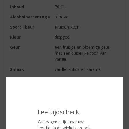
Inhoud
70 CL
Alcoholpercentage
31% vol
Soort likeur
Kruidenlikeur
Kleur
diepgeel
Geur
een fruitige en bloemige geur,
met een duidelijke toon van
vanille
Smaak
vanille, kokos en karamel
Afdronk
de likeur is lekker zacht en de vele
smaken blijven een tijdje hangen
Reviews
Leeftijdscheck
Schrijf een review
Wij vragen altijd naar uw
leeftijd, in de winkels en ook