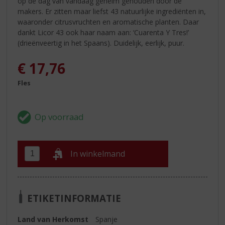
op de dag van vandaag geheim gehouden door de
makers. Er zitten maar liefst 43 natuurlijke ingrediënten in,
waaronder citrusvruchten en aromatische planten. Daar
dankt Licor 43 ook haar naam aan: ‘Cuarenta Y Tres!’
(drieënveertig in het Spaans). Duidelijk, eerlijk, puur.
€
17,76
Fles
In winkelmand
ETIKETINFORMATIE
Land van Herkomst
Spanje