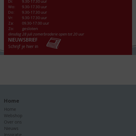
Di
:
9.30-17.30 uur
Wo
:
9.30-17.30 uur
Do
:
9.30-17.30 uur
Vr
:
9.30-17.30 uur
Za
:
09.30-17.00 uur
Zo:
gesloten
dinsdag 28 juli zomerbraderie open tot 20 uur
NIEUWSBRIEF
Schrijf je hier in
Home
Home
Webshop
Over ons
Nieuws
Inspiratie