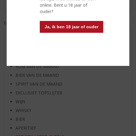
Er zijn nog geen reviews geplaatst voor dit product
online. Bent u 18 jaar of
ouder?
EXCL. BTW
INCL. BTW
Ja, ik ben 18 jaar of ouder
AANBIEDINGEN
WIJN VAN DE MAAND
WHISKY VAN DE MAAND
RUM VAN DE MAAND
BIER VAN DE MAAND
SPIRIT VAN DE MAAND
EXCLUSIEF TOPSLIJTER
WIJN
WHISKY
BIER
APERITIEF