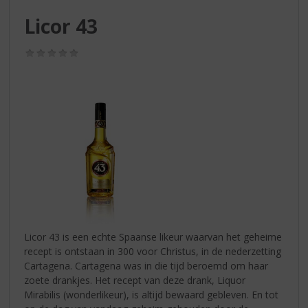
S
p
Licor 43
r
i
(0,0
n
/
g
5)
n
a
a
r
d
e
n
a
v
i
g
Licor 43 is een echte Spaanse likeur waarvan het geheime
a
recept is ontstaan in 300 voor Christus, in de nederzetting
t
Cartagena. Cartagena was in die tijd beroemd om haar
i
zoete drankjes. Het recept van deze drank, Liquor
e
Mirabilis (wonderlikeur), is altijd bewaard gebleven. En tot