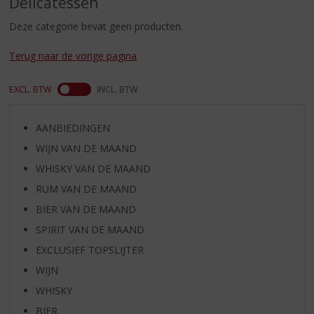
Delicatessen
S
p
Deze categorie bevat geen producten.
r
i
Terug naar de vorige pagina
n
g
EXCL. BTW
INCL. BTW
n
a
a
AANBIEDINGEN
r
WIJN VAN DE MAAND
d
e
WHISKY VAN DE MAAND
n
RUM VAN DE MAAND
a
v
BIER VAN DE MAAND
i
SPIRIT VAN DE MAAND
g
EXCLUSIEF TOPSLIJTER
a
t
WIJN
i
WHISKY
e
BIER