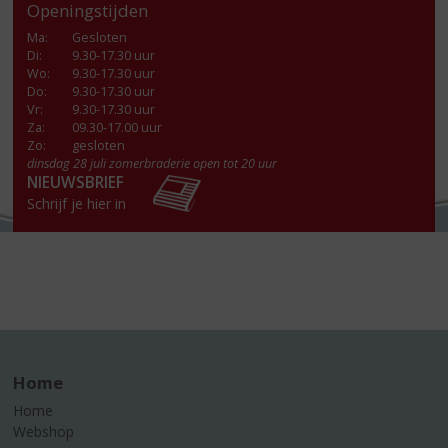
Openingstijden
Ma
:
Gesloten
Di
:
9.30-17.30 uur
Wo
:
9.30-17.30 uur
Do
:
9.30-17.30 uur
Vr
:
9.30-17.30 uur
Za
:
09.30-17.00 uur
Zo:
gesloten
dinsdag 28 juli zomerbraderie open tot 20 uur
NIEUWSBRIEF
Schrijf je hier in
Home
Home
Webshop