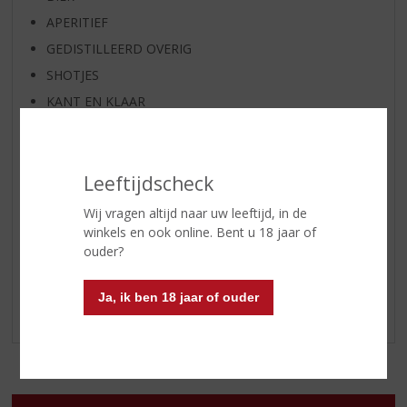
APERITIEF
GEDISTILLEERD OVERIG
SHOTJES
KANT EN KLAAR
FRISDRANK
GLASWERK
Leeftijdscheck
GESCHENKVERPAKKING
(RELATIE)GESCHENKEN
Wij vragen altijd naar uw leeftijd, in de
winkels en ook online. Bent u 18 jaar of
DIVERSEN
ouder?
ALCOHOLVRIJE DRANKEN
VEGAN DRANKEN
Ja, ik ben 18 jaar of ouder
LOKALE PRODUCTEN