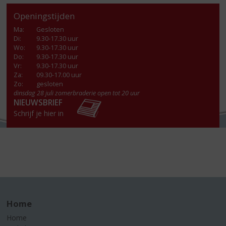
Openingstijden
Ma
:
Gesloten
Di
:
9.30-17.30 uur
Wo
:
9.30-17.30 uur
Do
:
9.30-17.30 uur
Vr
:
9.30-17.30 uur
Za
:
09.30-17.00 uur
Zo:
gesloten
dinsdag 28 juli zomerbraderie open tot 20 uur
NIEUWSBRIEF
Schrijf je hier in
Home
Home