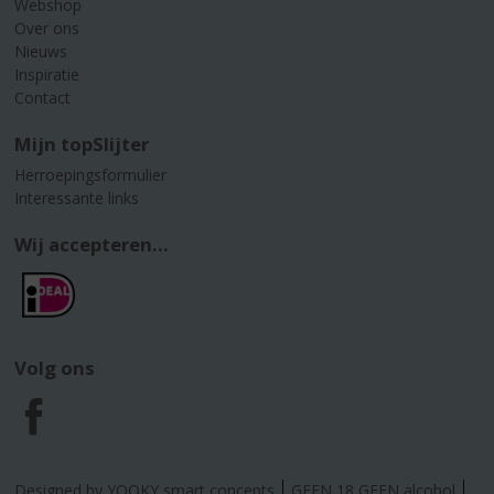
Webshop
Over ons
Nieuws
Inspiratie
Contact
Mijn topSlijter
Herroepingsformulier
Interessante links
Wij accepteren...
Volg ons
F
a
Designed by YOOKY smart concepts
GEEN 18 GEEN alcohol