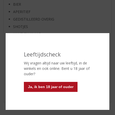
BIER
APERITIEF
GEDISTILLEERD OVERIG
SHOTJES
KANT EN KLAAR
FRISDRANK
GLASWERK
Leeftijdscheck
GESCHENKVERPAKKING
Wij vragen altijd naar uw leeftijd, in de
(RELATIE)GESCHENKEN
winkels en ook online. Bent u 18 jaar of
DIVERSEN
ouder?
ALCOHOLVRIJE DRANKEN
VEGAN DRANKEN
Ja, ik ben 18 jaar of ouder
LOKALE PRODUCTEN