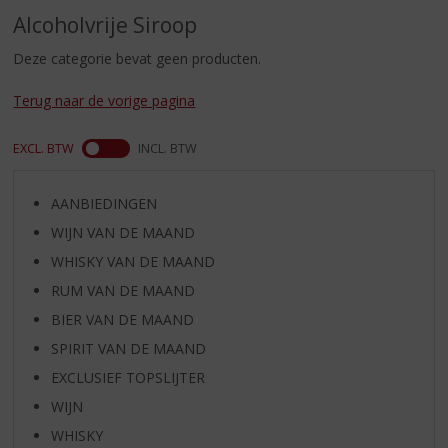
S
Alcoholvrije Siroop
p
r
Deze categorie bevat geen producten.
i
n
Terug naar de vorige pagina
g
n
EXCL. BTW
INCL. BTW
a
a
r
AANBIEDINGEN
d
WIJN VAN DE MAAND
e
n
WHISKY VAN DE MAAND
a
RUM VAN DE MAAND
v
i
BIER VAN DE MAAND
g
SPIRIT VAN DE MAAND
a
EXCLUSIEF TOPSLIJTER
t
i
WIJN
e
WHISKY