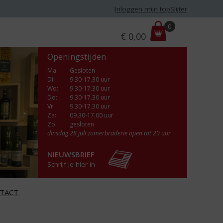
Inloggen mijn topSlijter
P
0
€
0,00
r
i
Openingstijden
j
s
Ma
:
Gesloten
Di
:
9.30-17.30 uur
:
Wo
:
9.30-17.30 uur
Do
:
9.30-17.30 uur
Vr
:
9.30-17.30 uur
Za
:
09.30-17.00 uur
Zo:
gesloten
dinsdag 28 juli zomerbraderie open tot 20 uur
NIEUWSBRIEF
Schrijf je hier in
TACT