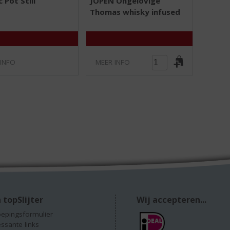
c Pot Still
JOPEN Ongelovige
,
,
Thomas whisky infused
0
0
/
/
5
5
)
)
 INFO
MEER INFO
 topSlijter
Wij accepteren...
epingsformulier
essante links