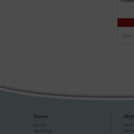
Titani
MEER
Home
Mijn
Home
Herro
Webshop
Inter