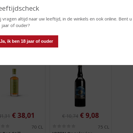
eeftijdscheck
Mogelijk
j vragen altijd naar uw leeftijd, in de winkels en ook online. Bent u
 jaar of ouder?
 INFO
MEER INFO
MEER 
Ja, ik ben 18 jaar of ouder
iginele prijs was:
Originele prijs was:
, Huidige prijs is:
, Huidige prijs is
€
38,01
€
9,08
41,31
€
10,74
(
(
70 CL
75 CL
0
0