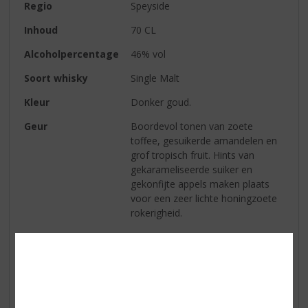
Regio
Speyside
Inhoud
70 CL
Alcoholpercentage
46% vol
Soort whisky
Single Malt
Kleur
Donker goud.
Geur
Boordevol tonen van zoete
toffee, gesuikerde amandelen en
grof tropisch fruit. Hints van
gekarameliseerde suiker en
gekonfijte appels maken plaats
voor een zeer lichte honingzoete
rokerigheid.
Smaak
Romige donkere chocolade,
toffee, een zachte kruidigheid van
eikenhout en een vleugje citrus
maken plaats voor een lange, licht
rokerige afdronk met een