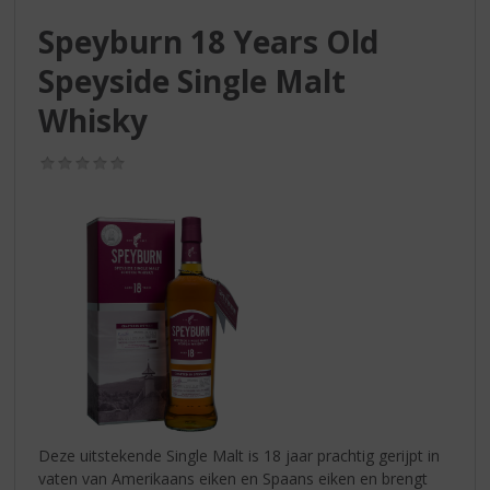
S
p
Speyburn 18 Years Old
r
Speyside Single Malt
i
n
Whisky
g
n
(0,0
a
/
a
5)
r
d
e
n
a
v
i
g
a
t
i
Deze uitstekende Single Malt is 18 jaar prachtig gerijpt in
e
vaten van Amerikaans eiken en Spaans eiken en brengt