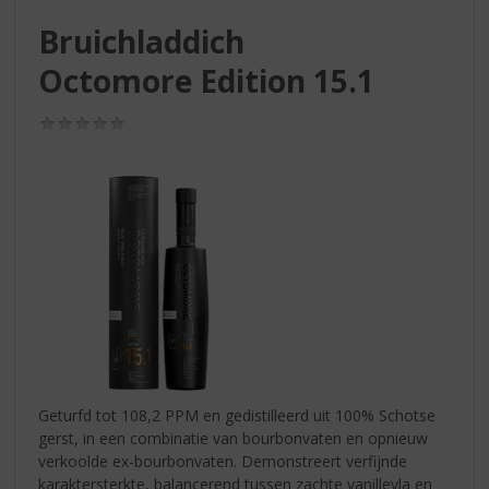
S
p
Bruichladdich
r
Octomore Edition 15.1
i
n
g
(0,0
/
n
5)
a
a
r
d
e
n
a
v
i
g
a
Geturfd tot 108,2 PPM en gedistilleerd uit 100% Schotse
t
gerst, in een combinatie van bourbonvaten en opnieuw
i
verkoolde ex-bourbonvaten. Demonstreert verfijnde
e
karaktersterkte, balancerend tussen zachte vanillevla en