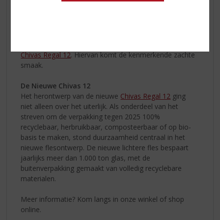
In de glooiende heuvels van de Highlands ligt de
prachtige Strathisla Distillery; the Home of Chivas.
Oorspronkelijk opgericht in 1786, is het de oudste
werkende distilleerderij in de Schotse Highlands.
Strathisla Single Malt Whisky stroomt door elke fles
Chivas Regal 12
. Hiervan komt de kenmerkende zachte
smaak.
De Nieuwe Chivas 12
Het herontwerp van de nieuwe
Chivas Regal 12
ging
niet alleen over het uiterlijk. Als onderdeel van het
streven om de verpakking tegen 2025 100%
recyclebaar, herbruikbaar, composteerbaar of op bio-
basis te maken, stond duurzaamheid centraal in het
nieuwe flesontwerp. De nieuwe lichtere fles bespaart
jaarlijks meer dan 1.000 ton glas, met de
buitenverpakking gemaakt van volledig recyclebare
materialen.
Meer informatie? Kom langs in onze winkel of shop
online.