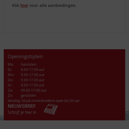
Klik
hier
voor alle aanbiedingen.
Openingstijden
Ma
:
Gesloten
Di
:
9.30-17.30 uur
Wo
:
9.30-17.30 uur
Do
:
9.30-17.30 uur
Vr
:
9.30-17.30 uur
Za
:
09.30-17.00 uur
Zo:
gesloten
dinsdag 28 juli zomerbraderie open tot 20 uur
NIEUWSBRIEF
Schrijf je hier in