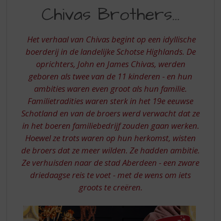
S
Chivas Brothers...
VAN
p
r
DE
i
Het verhaal van Chivas begint op een idyllische
CHIVAS
n
boerderij in de landelijke Schotse Highlands. De
g
BROTHERS
oprichters, John en James Chivas, werden
n
a
geboren als twee van de 11 kinderen - en hun
a
ambities waren even groot als hun familie.
r
Familietradities waren sterk in het 19e eeuwse
d
Schotland en van de broers werd verwacht dat ze
e
in het boeren familiebedrijf zouden gaan werken.
n
a
Hoewel ze trots waren op hun herkomst, wisten
v
de broers dat ze meer wilden. Ze hadden ambitie.
i
Ze verhuisden naar de stad Aberdeen - een zware
g
driedaagse reis te voet - met de wens om iets
a
groots te creëren.
t
i
e