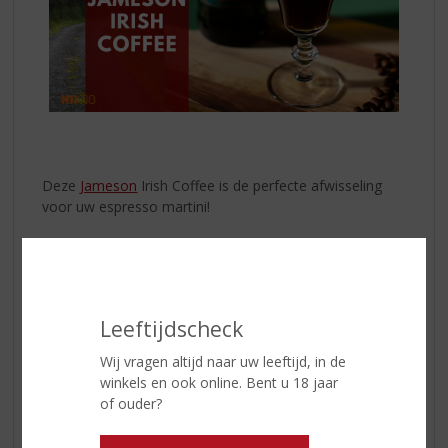
Deze
Jameson
Irish Coffee is de perfecte afwisseling
voor uw espresso martini!
45 ml Jameson Original
60 ml koffie
15 ml room
15 ml vanille siroop
Leeftijdscheck
Nootmuskaat
Wij vragen altijd naar uw leeftijd, in de
Bereiding:
winkels en ook online. Bent u 18 jaar
of ouder?
Schenk de
Jameson
Irish Whiskey, vanille siroop en
koffie in het glas en roer door.