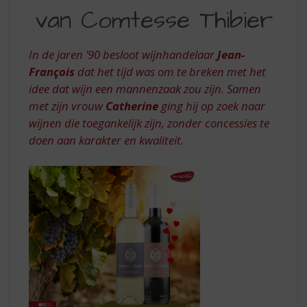
S
van Comtesse Thibier
CHARME
p
r
VAN
i
In de jaren ’90 besloot wijnhandelaar
Jean-
COMTESSE
n
François
dat het tijd was om te breken met het
g
THIBIER
idee dat wijn een mannenzaak zou zijn. Samen
n
a
met zijn vrouw
Catherine
ging hij op zoek naar
a
wijnen die toegankelijk zijn, zonder concessies te
r
doen aan karakter en kwaliteit.
d
e
n
a
v
i
g
a
t
i
e