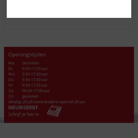
Openingstijden
Ma
:
Gesloten
Di
:
9.30-17.30 uur
Wo
:
9.30-17.30 uur
Do
:
9.30-17.30 uur
Vr
:
9.30-17.30 uur
Za
:
09.30-17.00 uur
Zo:
gesloten
dinsdag 28 juli zomerbraderie open tot 20 uur
NIEUWSBRIEF
Schrijf je hier in