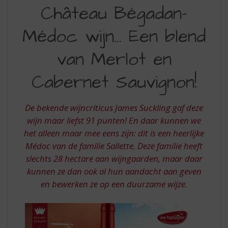
CHATEAU
S
Château Bégadan-
p
BEGADAN
r
Médoc wijn... Een blend
MEDOC
i
n
EEN
van Merlot en
g
BLEND
n
Cabernet Sauvignon!
a
VAN
a
MERLOT
r
De bekende wijncriticus James Suckling gaf deze
d
EN
e
wijn maar liefst 91 punten! En daar kunnen we
CABERNET
n
het alleen maar mee eens zijn: dit is een heerlijke
a
SAUVIGNON
Médoc van de familie Sallette. Deze familie heeft
v
slechts 28 hectare aan wijngaarden, maar daar
i
kunnen ze dan ook al hun aandacht aan geven
g
a
en bewerken ze op een duurzame wijze.
t
i
e