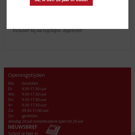
De
Château Bégadan- Médoc
is heerlijk bij lams- en
rundvlees of bij een pastagerecht met veel tomaat.
Exclusief bij úw topSlijter. Apprécier!
Openingstijden
Ma
:
Gesloten
Di
:
9.30-17.30 uur
Wo
:
9.30-17.30 uur
Do
:
9.30-17.30 uur
Vr
:
9.30-17.30 uur
Za
:
09.30-17.00 uur
Zo:
gesloten
dinsdag 28 juli zomerbraderie open tot 20 uur
NIEUWSBRIEF
Schrijf je hier in