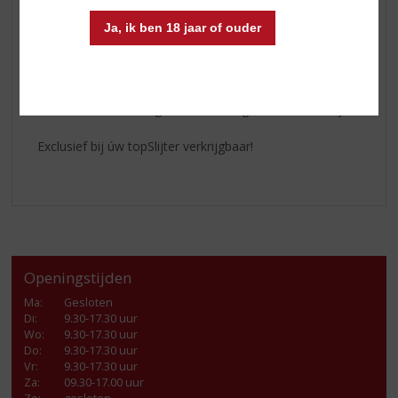
etiket.
Ja, ik ben 18 jaar of ouder
In de smaak veel rood fruit (aardbei, kers), wat rijpe
pruimen en zachte houttonen. Mooi rond van smaak.
Serveer deze
wijn
bijvoorbeeld bij confit de canard,
lamsbout of andere gebraden vleesgerechten. Heerlijk!
Exclusief bij úw topSlijter verkrijgbaar!
Openingstijden
Ma
:
Gesloten
Di
:
9.30-17.30 uur
Wo
:
9.30-17.30 uur
Do
:
9.30-17.30 uur
Vr
:
9.30-17.30 uur
Za
:
09.30-17.00 uur