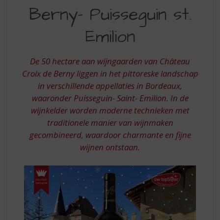
S
Berny- Puisseguin st.
DE
p
r
BERNY-
Emilion
i
PUISSEGUIN
n
g
ST.
De 50 hectare aan wijngaarden van Château
n
EMILION
Croix de Berny liggen in het pittoreske landschap
a
a
in verschillende appellaties in Bordeaux,
r
waaronder Puisseguin- Saint- Emilion. In de
d
wijnkelder worden moderne technieken met
e
traditionele manier van wijnmaken
n
gecombineerd, waardoor charmante en fijne
a
v
wijnen ontstaan.
i
g
a
t
i
e