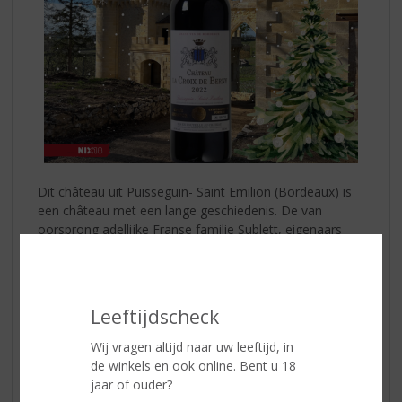
Dit château uit Puisseguin- Saint Emilion (Bordeaux) is
een château met een lange geschiedenis. De van
oorsprong adellijke Franse familie Sublett, eigenaars
van het château, vluchtte in de zeventiende eeuw naar
Amerika. Waarna een afstammeling, Herman Sublett
begin van de twintigste eeuw door de Eerste
Wereldoorlog weer in Frankrijk belandde, verliefd werd
Leeftijdscheck
op een Franse dame in Puisseguin. Deze dame was de
dochter van een wijnboer en ruim een eeuw later heeft
Wij vragen altijd naar uw leeftijd, in
de achterkleinzoon van Herman de leiding over dit
de winkels en ook online. Bent u 18
familiebedrijf. De Amerikaanse adelaar is nog altijd
jaar of ouder?
terug te vinden in het wapen van de familie en op het