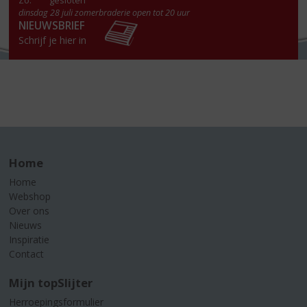
Zo:
gesloten
dinsdag 28 juli zomerbraderie open tot 20 uur
NIEUWSBRIEF
Schrijf je hier in
Home
Home
Webshop
Over ons
Nieuws
Inspiratie
Contact
Mijn topSlijter
Herroepingsformulier