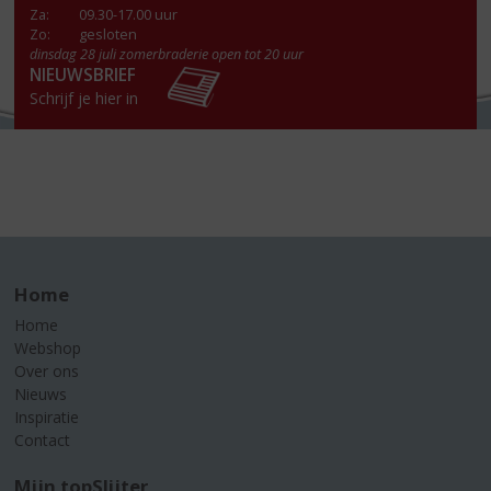
Za
:
09.30-17.00 uur
Zo:
gesloten
dinsdag 28 juli zomerbraderie open tot 20 uur
NIEUWSBRIEF
Schrijf je hier in
Home
Home
Webshop
Over ons
Nieuws
Inspiratie
Contact
Mijn topSlijter