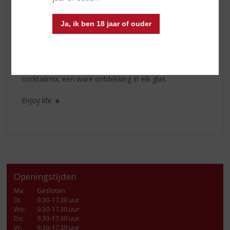
Old Captain Witte Rum
Old Captain traditionele witte rum is een
Ja, ik ben 18 jaar of ouder
uitgebalanceerde blend van verschillende lichte rum uit
het Caribisch gebied. Het subtiel zoete, fruitige aroma
harmonieert prachtig met de zachte smaak en de
zuivere, droge afdronk. Heerlijk puur of met ijs, maar
Old Captain White Rum komt ook tot zijn recht in elke
cocktailmix; een ware ontdekking in elk glas.
Enjoy life ☀️
Openingstijden
Ma
:
Gesloten
Di
:
9.30-17.30 uur
Wo
:
9.30-17.30 uur
Do
:
9.30-17.30 uur
Vr
:
9.30-17.30 uur