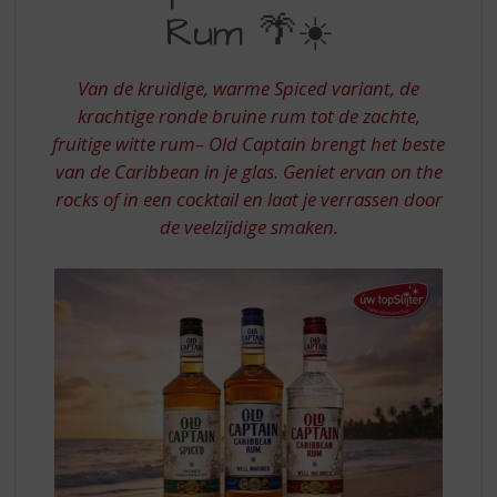
S
Rum 🌴☀️
CARIBBEAN
p
r
RUM
i
Van de kruidige, warme Spiced variant, de
n
krachtige ronde bruine rum tot de zachte,
g
fruitige witte rum– Old Captain brengt het beste
n
a
van de Caribbean in je glas. Geniet ervan on the
a
rocks of in een cocktail en laat je verrassen door
r
de veelzijdige smaken.
d
e
n
a
v
i
g
a
t
i
e